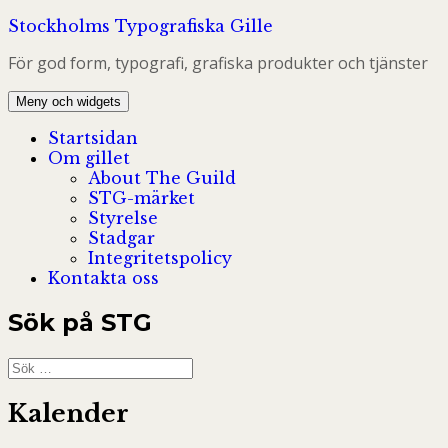
Hoppa
Stockholms Typografiska Gille
till
För god form, typografi, grafiska produkter och tjänster
innehåll
Meny och widgets
Startsidan
Om gillet
About The Guild
STG-märket
Styrelse
Stadgar
Integritetspolicy
Kontakta oss
Sök på STG
Sök
efter:
Kalender