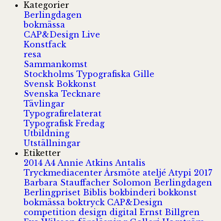
Kategorier
Berlingdagen
bokmässa
CAP&Design Live
Konstfack
resa
Sammankomst
Stockholms Typografiska Gille
Svensk Bokkonst
Svenska Tecknare
Tävlingar
Typografirelaterat
Typografisk Fredag
Utbildning
Utställningar
Etiketter
2014
A4
Annie Atkins
Antalis
Tryckmediacenter
Årsmöte
ateljé
Atypi 2017
Barbara Stauffacher Solomon
Berlingdagen
Berlingpriset
Biblis
bokbinderi
bokkonst
bokmässa
boktryck
CAP&Design
competition
design
digital
Ernst Billgren