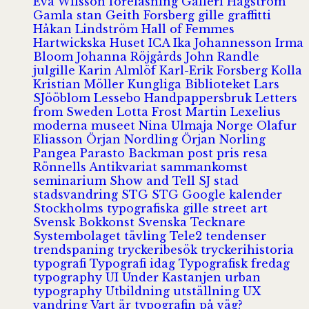
Eva Wilsson
föreläsning
Galleri Hagström
Gamla stan
Geith Forsberg
gille
graffitti
Håkan Lindström
Hall of Femmes
Hartwickska Huset
ICA
Ika Johannesson
Irma
Bloom
Johanna Röjgårds
John Randle
julgille
Karin Almlöf
Karl-Erik Forsberg
Kolla
Kristian Möller
Kungliga Biblioteket
Lars
SJööblom
Lessebo Handpappersbruk
Letters
from Sweden
Lotta Frost
Martin Lexelius
moderna museet
Nina Ulmaja
Norge
Olafur
Eliasson
Örjan Nordling
Örjan Norling
Pangea
Parasto Backman
post
pris
resa
Rönnells Antikvariat
sammankomst
seminarium
Show and Tell
SJ
stad
stadsvandring
STG
STG Google kalender
Stockholms typografiska gille
street art
Svensk Bokkonst
Svenska Tecknare
Systembolaget
tävling
Tele2
tendenser
trendspaning
tryckeribesök
tryckerihistoria
typografi
Typografi idag
Typografisk fredag
typography
UI
Under Kastanjen
urban
typography
Utbildning
utställning
UX
vandring
Vart är typografin på väg?