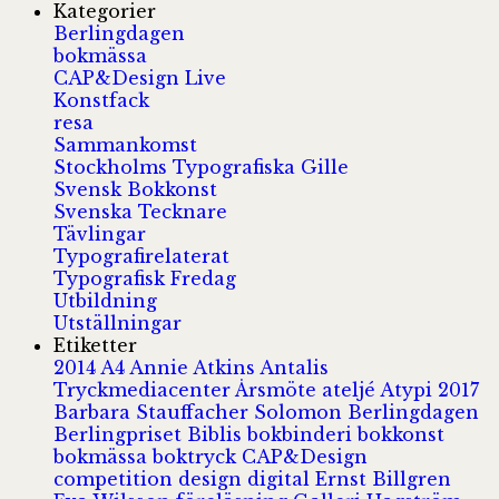
Kategorier
Berlingdagen
bokmässa
CAP&Design Live
Konstfack
resa
Sammankomst
Stockholms Typografiska Gille
Svensk Bokkonst
Svenska Tecknare
Tävlingar
Typografirelaterat
Typografisk Fredag
Utbildning
Utställningar
Etiketter
2014
A4
Annie Atkins
Antalis
Tryckmediacenter
Årsmöte
ateljé
Atypi 2017
Barbara Stauffacher Solomon
Berlingdagen
Berlingpriset
Biblis
bokbinderi
bokkonst
bokmässa
boktryck
CAP&Design
competition
design
digital
Ernst Billgren