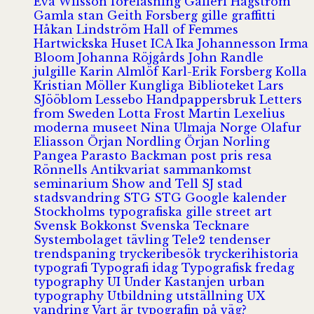
Eva Wilsson
föreläsning
Galleri Hagström
Gamla stan
Geith Forsberg
gille
graffitti
Håkan Lindström
Hall of Femmes
Hartwickska Huset
ICA
Ika Johannesson
Irma
Bloom
Johanna Röjgårds
John Randle
julgille
Karin Almlöf
Karl-Erik Forsberg
Kolla
Kristian Möller
Kungliga Biblioteket
Lars
SJööblom
Lessebo Handpappersbruk
Letters
from Sweden
Lotta Frost
Martin Lexelius
moderna museet
Nina Ulmaja
Norge
Olafur
Eliasson
Örjan Nordling
Örjan Norling
Pangea
Parasto Backman
post
pris
resa
Rönnells Antikvariat
sammankomst
seminarium
Show and Tell
SJ
stad
stadsvandring
STG
STG Google kalender
Stockholms typografiska gille
street art
Svensk Bokkonst
Svenska Tecknare
Systembolaget
tävling
Tele2
tendenser
trendspaning
tryckeribesök
tryckerihistoria
typografi
Typografi idag
Typografisk fredag
typography
UI
Under Kastanjen
urban
typography
Utbildning
utställning
UX
vandring
Vart är typografin på väg?