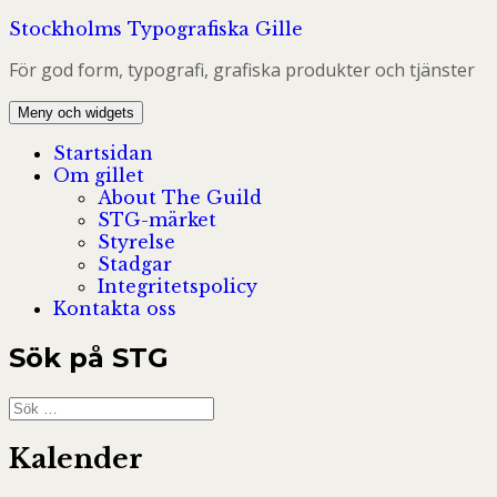
Hoppa
Stockholms Typografiska Gille
till
För god form, typografi, grafiska produkter och tjänster
innehåll
Meny och widgets
Startsidan
Om gillet
About The Guild
STG-märket
Styrelse
Stadgar
Integritetspolicy
Kontakta oss
Sök på STG
Sök
efter:
Kalender