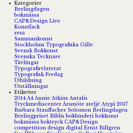
Kategorier
Berlingdagen
bokmässa
CAP&Design Live
Konstfack
resa
Sammankomst
Stockholms Typografiska Gille
Svensk Bokkonst
Svenska Tecknare
Tävlingar
Typografirelaterat
Typografisk Fredag
Utbildning
Utställningar
Etiketter
2014
A4
Annie Atkins
Antalis
Tryckmediacenter
Årsmöte
ateljé
Atypi 2017
Barbara Stauffacher Solomon
Berlingdagen
Berlingpriset
Biblis
bokbinderi
bokkonst
bokmässa
boktryck
CAP&Design
competition
design
digital
Ernst Billgren