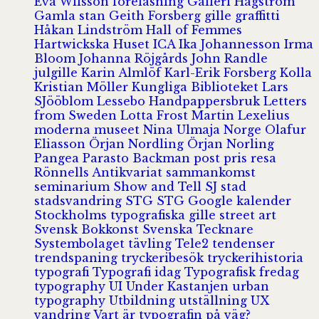
Eva Wilsson
föreläsning
Galleri Hagström
Gamla stan
Geith Forsberg
gille
graffitti
Håkan Lindström
Hall of Femmes
Hartwickska Huset
ICA
Ika Johannesson
Irma
Bloom
Johanna Röjgårds
John Randle
julgille
Karin Almlöf
Karl-Erik Forsberg
Kolla
Kristian Möller
Kungliga Biblioteket
Lars
SJööblom
Lessebo Handpappersbruk
Letters
from Sweden
Lotta Frost
Martin Lexelius
moderna museet
Nina Ulmaja
Norge
Olafur
Eliasson
Örjan Nordling
Örjan Norling
Pangea
Parasto Backman
post
pris
resa
Rönnells Antikvariat
sammankomst
seminarium
Show and Tell
SJ
stad
stadsvandring
STG
STG Google kalender
Stockholms typografiska gille
street art
Svensk Bokkonst
Svenska Tecknare
Systembolaget
tävling
Tele2
tendenser
trendspaning
tryckeribesök
tryckerihistoria
typografi
Typografi idag
Typografisk fredag
typography
UI
Under Kastanjen
urban
typography
Utbildning
utställning
UX
vandring
Vart är typografin på väg?