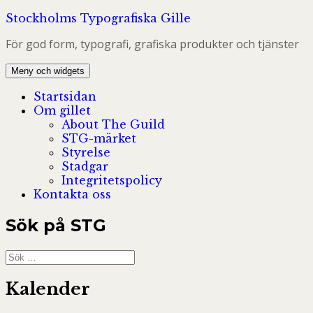
Hoppa
Stockholms Typografiska Gille
till
För god form, typografi, grafiska produkter och tjänster
innehåll
Meny och widgets
Startsidan
Om gillet
About The Guild
STG-märket
Styrelse
Stadgar
Integritetspolicy
Kontakta oss
Sök på STG
Sök
efter:
Kalender