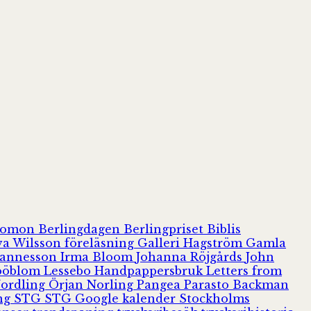
olomon
Berlingdagen
Berlingpriset
Biblis
va Wilsson
föreläsning
Galleri Hagström
Gamla
hannesson
Irma Bloom
Johanna Röjgårds
John
Jööblom
Lessebo Handpappersbruk
Letters from
Nordling
Örjan Norling
Pangea
Parasto Backman
ing
STG
STG Google kalender
Stockholms