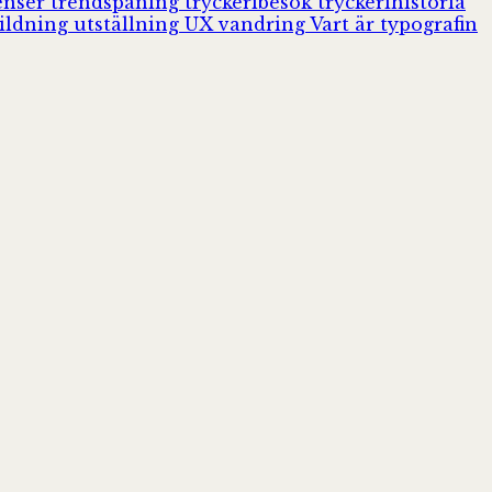
enser
trendspaning
tryckeribesök
tryckerihistoria
ildning
utställning
UX
vandring
Vart är typografin