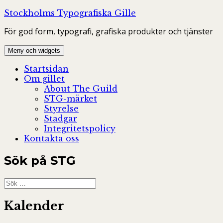
Hoppa
Stockholms Typografiska Gille
till
För god form, typografi, grafiska produkter och tjänster
innehåll
Meny och widgets
Startsidan
Om gillet
About The Guild
STG-märket
Styrelse
Stadgar
Integritetspolicy
Kontakta oss
Sök på STG
Sök
efter:
Kalender