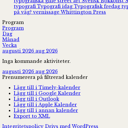
typografiska gille
street art
Svensk Bokkonst
typografi
Typografi idag
Typografisk fredag
ty
på väg?
vernissage
Whittington Press
Program
Program
Dag
Månad
Vecka
augusti 2026
aug 2026
Inga kommande aktiviteter.
augusti 2026
aug 2026
Prenumerera på filtrerad kalender
Lägg till i Timely-kalender
Lägg till i Google Kalender
Lägg till i Outlook
Lägg till i Apple Kalender
Lägg till i annan kalender
Export to XML
Integritetspolicy
Drivs med WordPress