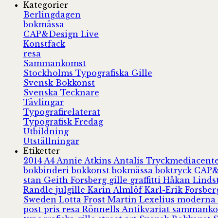
Kategorier
Berlingdagen
bokmässa
CAP&Design Live
Konstfack
resa
Sammankomst
Stockholms Typografiska Gille
Svensk Bokkonst
Svenska Tecknare
Tävlingar
Typografirelaterat
Typografisk Fredag
Utbildning
Utställningar
Etiketter
2014
A4
Annie Atkins
Antalis Tryckmediacent
bokbinderi
bokkonst
bokmässa
boktryck
CAP&
stan
Geith Forsberg
gille
graffitti
Håkan Lind
Randle
julgille
Karin Almlöf
Karl-Erik Forsbe
Sweden
Lotta Frost
Martin Lexelius
moderna
post
pris
resa
Rönnells Antikvariat
sammank