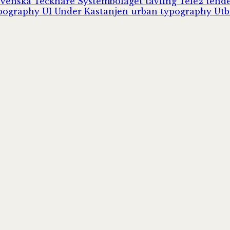
Svenska Tecknare
Systembolaget
tävling
Tele2
tend
pography
UI
Under Kastanjen
urban typography
Utb