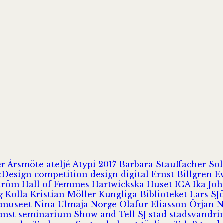
er
Årsmöte
ateljé
Atypi 2017
Barbara Stauffacher S
Design
competition
design
digital
Ernst Billgren
E
ström
Hall of Femmes
Hartwickska Huset
ICA
Ika Jo
rg
Kolla
Kristian Möller
Kungliga Biblioteket
Lars S
 museet
Nina Ulmaja
Norge
Olafur Eliasson
Örjan 
omst
seminarium
Show and Tell
SJ
stad
stadsvandr