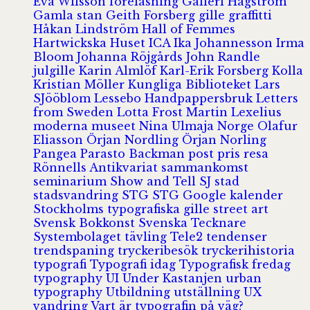
Eva Wilsson
föreläsning
Galleri Hagström
Gamla stan
Geith Forsberg
gille
graffitti
Håkan Lindström
Hall of Femmes
Hartwickska Huset
ICA
Ika Johannesson
Irma
Bloom
Johanna Röjgårds
John Randle
julgille
Karin Almlöf
Karl-Erik Forsberg
Kolla
Kristian Möller
Kungliga Biblioteket
Lars
SJööblom
Lessebo Handpappersbruk
Letters
from Sweden
Lotta Frost
Martin Lexelius
moderna museet
Nina Ulmaja
Norge
Olafur
Eliasson
Örjan Nordling
Örjan Norling
Pangea
Parasto Backman
post
pris
resa
Rönnells Antikvariat
sammankomst
seminarium
Show and Tell
SJ
stad
stadsvandring
STG
STG Google kalender
Stockholms typografiska gille
street art
Svensk Bokkonst
Svenska Tecknare
Systembolaget
tävling
Tele2
tendenser
trendspaning
tryckeribesök
tryckerihistoria
typografi
Typografi idag
Typografisk fredag
typography
UI
Under Kastanjen
urban
typography
Utbildning
utställning
UX
vandring
Vart är typografin på väg?