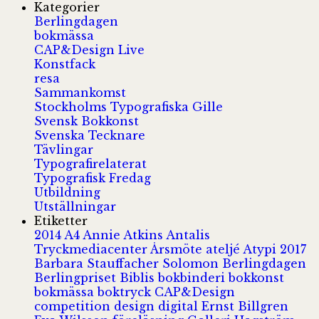
Kategorier
Berlingdagen
bokmässa
CAP&Design Live
Konstfack
resa
Sammankomst
Stockholms Typografiska Gille
Svensk Bokkonst
Svenska Tecknare
Tävlingar
Typografirelaterat
Typografisk Fredag
Utbildning
Utställningar
Etiketter
2014
A4
Annie Atkins
Antalis
Tryckmediacenter
Årsmöte
ateljé
Atypi 2017
Barbara Stauffacher Solomon
Berlingdagen
Berlingpriset
Biblis
bokbinderi
bokkonst
bokmässa
boktryck
CAP&Design
competition
design
digital
Ernst Billgren