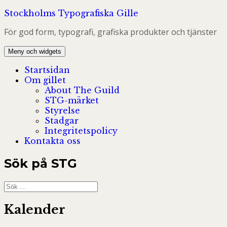
Hoppa
Stockholms Typografiska Gille
till
För god form, typografi, grafiska produkter och tjänster
innehåll
Meny och widgets
Startsidan
Om gillet
About The Guild
STG-märket
Styrelse
Stadgar
Integritetspolicy
Kontakta oss
Sök på STG
Sök
efter:
Kalender