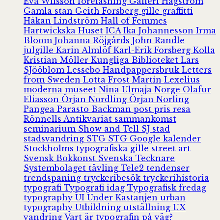
Eva Wilsson
föreläsning
Galleri Hagström
Gamla stan
Geith Forsberg
gille
graffitti
Håkan Lindström
Hall of Femmes
Hartwickska Huset
ICA
Ika Johannesson
Irma
Bloom
Johanna Röjgårds
John Randle
julgille
Karin Almlöf
Karl-Erik Forsberg
Kolla
Kristian Möller
Kungliga Biblioteket
Lars
SJööblom
Lessebo Handpappersbruk
Letters
from Sweden
Lotta Frost
Martin Lexelius
moderna museet
Nina Ulmaja
Norge
Olafur
Eliasson
Örjan Nordling
Örjan Norling
Pangea
Parasto Backman
post
pris
resa
Rönnells Antikvariat
sammankomst
seminarium
Show and Tell
SJ
stad
stadsvandring
STG
STG Google kalender
Stockholms typografiska gille
street art
Svensk Bokkonst
Svenska Tecknare
Systembolaget
tävling
Tele2
tendenser
trendspaning
tryckeribesök
tryckerihistoria
typografi
Typografi idag
Typografisk fredag
typography
UI
Under Kastanjen
urban
typography
Utbildning
utställning
UX
vandring
Vart är typografin på väg?