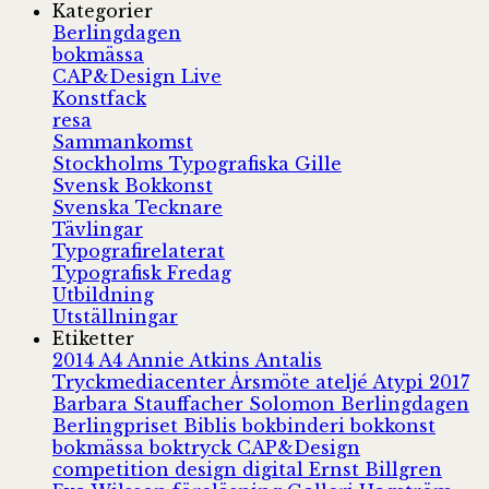
Kategorier
Berlingdagen
bokmässa
CAP&Design Live
Konstfack
resa
Sammankomst
Stockholms Typografiska Gille
Svensk Bokkonst
Svenska Tecknare
Tävlingar
Typografirelaterat
Typografisk Fredag
Utbildning
Utställningar
Etiketter
2014
A4
Annie Atkins
Antalis
Tryckmediacenter
Årsmöte
ateljé
Atypi 2017
Barbara Stauffacher Solomon
Berlingdagen
Berlingpriset
Biblis
bokbinderi
bokkonst
bokmässa
boktryck
CAP&Design
competition
design
digital
Ernst Billgren