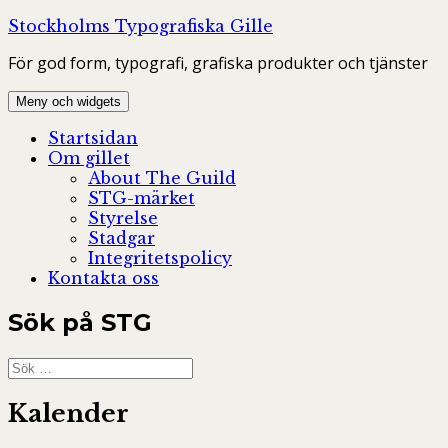
Hoppa
Stockholms Typografiska Gille
till
För god form, typografi, grafiska produkter och tjänster
innehåll
Meny och widgets
Startsidan
Om gillet
About The Guild
STG-märket
Styrelse
Stadgar
Integritetspolicy
Kontakta oss
Sök på STG
Sök
efter:
Kalender