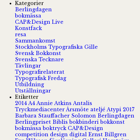
Kategorier
Berlingdagen
bokmässa
CAP&Design Live
Konstfack
resa
Sammankomst
Stockholms Typografiska Gille
Svensk Bokkonst
Svenska Tecknare
Tävlingar
Typografirelaterat
Typografisk Fredag
Utbildning
Utställningar
Etiketter
2014
A4
Annie Atkins
Antalis
Tryckmediacenter
Årsmöte
ateljé
Atypi 2017
Barbara Stauffacher Solomon
Berlingdagen
Berlingpriset
Biblis
bokbinderi
bokkonst
bokmässa
boktryck
CAP&Design
competition
design
digital
Ernst Billgren