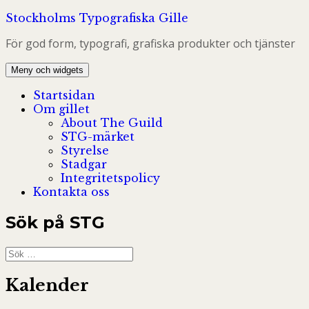
Hoppa
Stockholms Typografiska Gille
till
För god form, typografi, grafiska produkter och tjänster
innehåll
Meny och widgets
Startsidan
Om gillet
About The Guild
STG-märket
Styrelse
Stadgar
Integritetspolicy
Kontakta oss
Sök på STG
Sök
efter:
Kalender