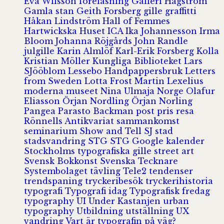
Eva Wilsson
föreläsning
Galleri Hagström
Gamla stan
Geith Forsberg
gille
graffitti
Håkan Lindström
Hall of Femmes
Hartwickska Huset
ICA
Ika Johannesson
Irma
Bloom
Johanna Röjgårds
John Randle
julgille
Karin Almlöf
Karl-Erik Forsberg
Kolla
Kristian Möller
Kungliga Biblioteket
Lars
SJööblom
Lessebo Handpappersbruk
Letters
from Sweden
Lotta Frost
Martin Lexelius
moderna museet
Nina Ulmaja
Norge
Olafur
Eliasson
Örjan Nordling
Örjan Norling
Pangea
Parasto Backman
post
pris
resa
Rönnells Antikvariat
sammankomst
seminarium
Show and Tell
SJ
stad
stadsvandring
STG
STG Google kalender
Stockholms typografiska gille
street art
Svensk Bokkonst
Svenska Tecknare
Systembolaget
tävling
Tele2
tendenser
trendspaning
tryckeribesök
tryckerihistoria
typografi
Typografi idag
Typografisk fredag
typography
UI
Under Kastanjen
urban
typography
Utbildning
utställning
UX
vandring
Vart är typografin på väg?