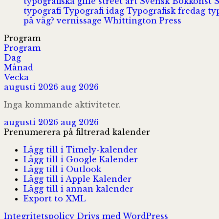
typografiska gille
street art
Svensk Bokkonst
typografi
Typografi idag
Typografisk fredag
ty
på väg?
vernissage
Whittington Press
Program
Program
Dag
Månad
Vecka
augusti 2026
aug 2026
Inga kommande aktiviteter.
augusti 2026
aug 2026
Prenumerera på filtrerad kalender
Lägg till i Timely-kalender
Lägg till i Google Kalender
Lägg till i Outlook
Lägg till i Apple Kalender
Lägg till i annan kalender
Export to XML
Integritetspolicy
Drivs med WordPress