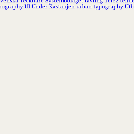
Svenska Tecknare
Systembolaget
tävling
Tele2
tend
pography
UI
Under Kastanjen
urban typography
Utb