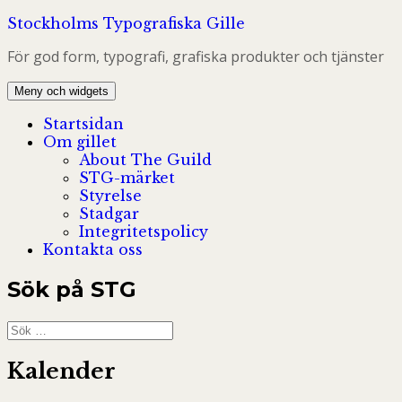
Hoppa
Stockholms Typografiska Gille
till
För god form, typografi, grafiska produkter och tjänster
innehåll
Meny och widgets
Startsidan
Om gillet
About The Guild
STG-märket
Styrelse
Stadgar
Integritetspolicy
Kontakta oss
Sök på STG
Sök
efter:
Kalender