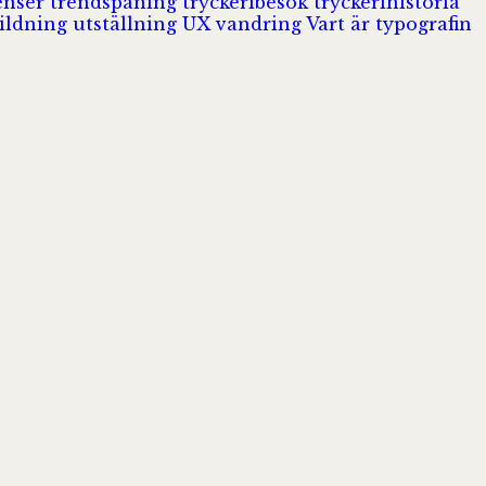
enser
trendspaning
tryckeribesök
tryckerihistoria
ildning
utställning
UX
vandring
Vart är typografin