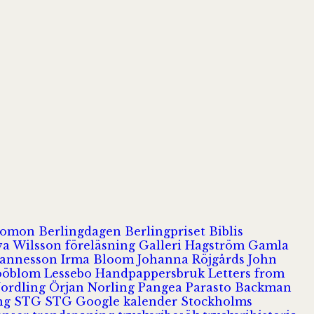
olomon
Berlingdagen
Berlingpriset
Biblis
va Wilsson
föreläsning
Galleri Hagström
Gamla
hannesson
Irma Bloom
Johanna Röjgårds
John
Jööblom
Lessebo Handpappersbruk
Letters from
Nordling
Örjan Norling
Pangea
Parasto Backman
ing
STG
STG Google kalender
Stockholms