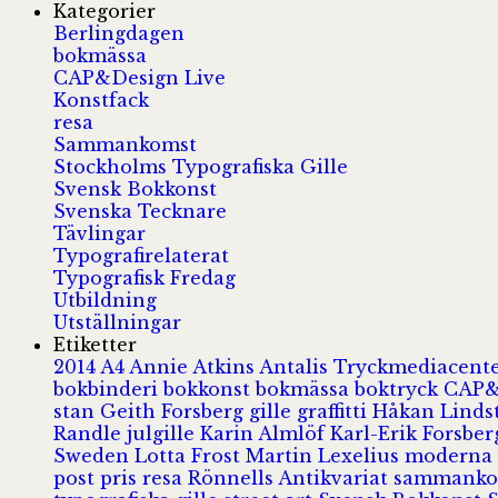
Kategorier
Berlingdagen
bokmässa
CAP&Design Live
Konstfack
resa
Sammankomst
Stockholms Typografiska Gille
Svensk Bokkonst
Svenska Tecknare
Tävlingar
Typografirelaterat
Typografisk Fredag
Utbildning
Utställningar
Etiketter
2014
A4
Annie Atkins
Antalis Tryckmediacent
bokbinderi
bokkonst
bokmässa
boktryck
CAP&
stan
Geith Forsberg
gille
graffitti
Håkan Lind
Randle
julgille
Karin Almlöf
Karl-Erik Forsbe
Sweden
Lotta Frost
Martin Lexelius
moderna
post
pris
resa
Rönnells Antikvariat
sammank