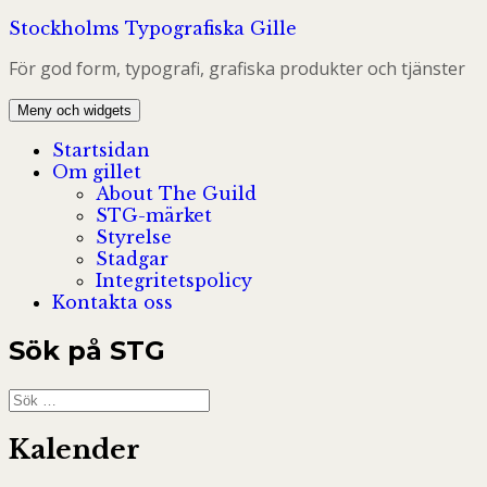
Hoppa
Stockholms Typografiska Gille
till
För god form, typografi, grafiska produkter och tjänster
innehåll
Meny och widgets
Startsidan
Om gillet
About The Guild
STG-märket
Styrelse
Stadgar
Integritetspolicy
Kontakta oss
Sök på STG
Sök
efter:
Kalender