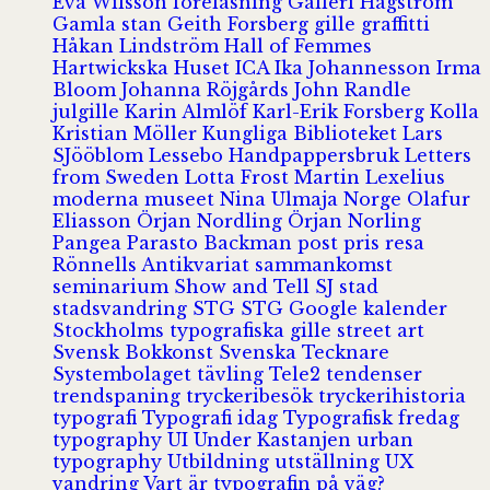
Eva Wilsson
föreläsning
Galleri Hagström
Gamla stan
Geith Forsberg
gille
graffitti
Håkan Lindström
Hall of Femmes
Hartwickska Huset
ICA
Ika Johannesson
Irma
Bloom
Johanna Röjgårds
John Randle
julgille
Karin Almlöf
Karl-Erik Forsberg
Kolla
Kristian Möller
Kungliga Biblioteket
Lars
SJööblom
Lessebo Handpappersbruk
Letters
from Sweden
Lotta Frost
Martin Lexelius
moderna museet
Nina Ulmaja
Norge
Olafur
Eliasson
Örjan Nordling
Örjan Norling
Pangea
Parasto Backman
post
pris
resa
Rönnells Antikvariat
sammankomst
seminarium
Show and Tell
SJ
stad
stadsvandring
STG
STG Google kalender
Stockholms typografiska gille
street art
Svensk Bokkonst
Svenska Tecknare
Systembolaget
tävling
Tele2
tendenser
trendspaning
tryckeribesök
tryckerihistoria
typografi
Typografi idag
Typografisk fredag
typography
UI
Under Kastanjen
urban
typography
Utbildning
utställning
UX
vandring
Vart är typografin på väg?