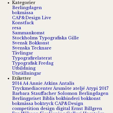
Kategorier
Berlingdagen
bokmässa
CAP&Design Live
Konstfack
resa
Sammankomst
Stockholms Typografiska Gille
Svensk Bokkonst
Svenska Tecknare
Tävlingar
Typografirelaterat
Typografisk Fredag
Utbildning
Utställningar
Etiketter
2014
A4
Annie Atkins
Antalis
Tryckmediacenter
Årsmöte
ateljé
Atypi 2017
Barbara Stauffacher Solomon
Berlingdagen
Berlingpriset
Biblis
bokbinderi
bokkonst
bokmässa
boktryck
CAP&Design
competition
design
digital
Ernst Billgren