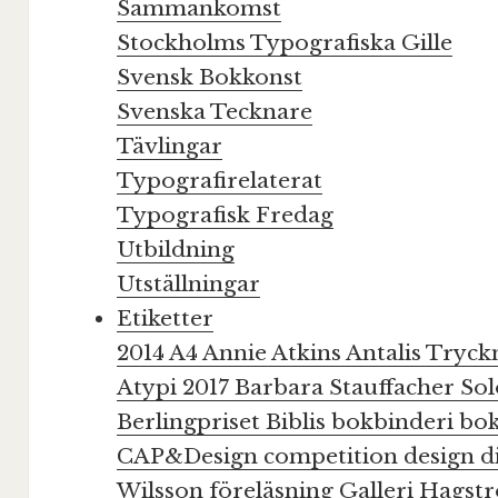
Sammankomst
Stockholms Typografiska Gille
Svensk Bokkonst
Svenska Tecknare
Tävlingar
Typografirelaterat
Typografisk Fredag
Utbildning
Utställningar
Etiketter
2014
A4
Annie Atkins
Antalis Tryc
Atypi 2017
Barbara Stauffacher S
Berlingpriset
Biblis
bokbinderi
bo
CAP&Design
competition
design
d
Wilsson
föreläsning
Galleri Hags