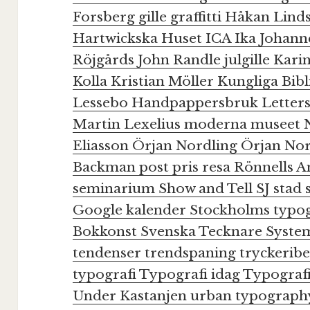
Forsberg
gille
graffitti
Håkan Lind
Hartwickska Huset
ICA
Ika Johan
Röjgårds
John Randle
julgille
Kari
Kolla
Kristian Möller
Kungliga Bibl
Lessebo Handpappersbruk
Letter
Martin Lexelius
moderna museet
Eliasson
Örjan Nordling
Örjan No
Backman
post
pris
resa
Rönnells A
seminarium
Show and Tell
SJ
stad
Google kalender
Stockholms typogr
Bokkonst
Svenska Tecknare
Syste
tendenser
trendspaning
tryckerib
typografi
Typografi idag
Typograf
Under Kastanjen
urban typograp