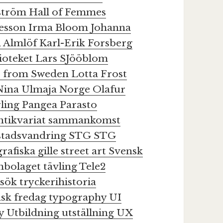
ström
Hall of Femmes
nesson
Irma Bloom
Johanna
n Almlöf
Karl-Erik Forsberg
ioteket
Lars SJööblom
s from Sweden
Lotta Frost
Nina Ulmaja
Norge
Olafur
rling
Pangea
Parasto
ntikvariat
sammankomst
stadsvandring
STG
STG
afiska gille
street art
Svensk
mbolaget
tävling
Tele2
esök
tryckerihistoria
isk fredag
typography
UI
hy
Utbildning
utställning
UX