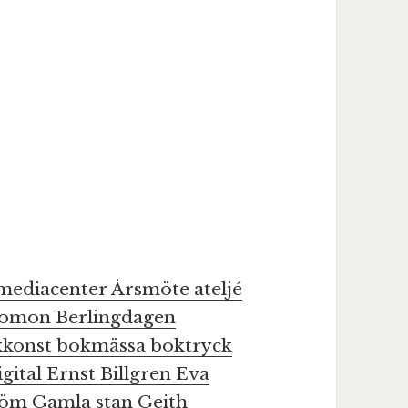
kmediacenter
Årsmöte
ateljé
olomon
Berlingdagen
kkonst
bokmässa
boktryck
igital
Ernst Billgren
Eva
tröm
Gamla stan
Geith