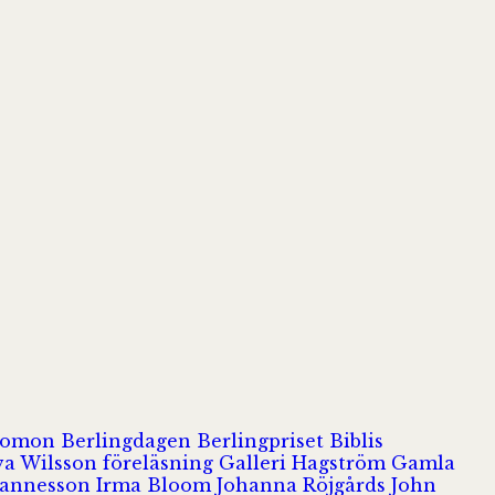
olomon
Berlingdagen
Berlingpriset
Biblis
va Wilsson
föreläsning
Galleri Hagström
Gamla
hannesson
Irma Bloom
Johanna Röjgårds
John