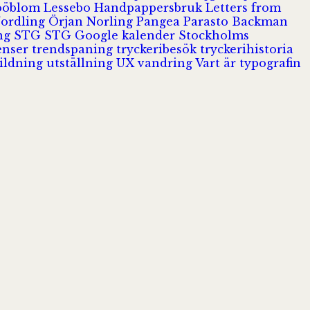
Jööblom
Lessebo Handpappersbruk
Letters from
Nordling
Örjan Norling
Pangea
Parasto Backman
ing
STG
STG Google kalender
Stockholms
enser
trendspaning
tryckeribesök
tryckerihistoria
ildning
utställning
UX
vandring
Vart är typografin