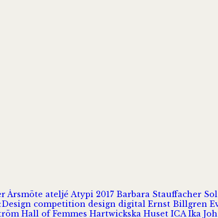
er
Årsmöte
ateljé
Atypi 2017
Barbara Stauffacher S
Design
competition
design
digital
Ernst Billgren
E
ström
Hall of Femmes
Hartwickska Huset
ICA
Ika Jo