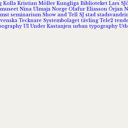
rg
Kolla
Kristian Möller
Kungliga Biblioteket
Lars S
 museet
Nina Ulmaja
Norge
Olafur Eliasson
Örjan 
omst
seminarium
Show and Tell
SJ
stad
stadsvandr
Svenska Tecknare
Systembolaget
tävling
Tele2
tend
pography
UI
Under Kastanjen
urban typography
Utb