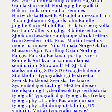
Eva Wilsson
föreläsning
Galleri Hagström
Gamla stan
Geith Forsberg
gille
graffitti
Håkan Lindström
Hall of Femmes
Hartwickska Huset
ICA
Ika Johannesson
Irma
Bloom
Johanna Röjgårds
John Randle
julgille
Karin Almlöf
Karl-Erik Forsberg
Kolla
Kristian Möller
Kungliga Biblioteket
Lars
SJööblom
Lessebo Handpappersbruk
Letters
from Sweden
Lotta Frost
Martin Lexelius
moderna museet
Nina Ulmaja
Norge
Olafur
Eliasson
Örjan Nordling
Örjan Norling
Pangea
Parasto Backman
post
pris
resa
Rönnells Antikvariat
sammankomst
seminarium
Show and Tell
SJ
stad
stadsvandring
STG
STG Google kalender
Stockholms typografiska gille
street art
Svensk Bokkonst
Svenska Tecknare
Systembolaget
tävling
Tele2
tendenser
trendspaning
tryckeribesök
tryckerihistoria
typografi
Typografi idag
Typografisk fredag
typography
UI
Under Kastanjen
urban
typography
Utbildning
utställning
UX
vandring
Vart är typografin på väg?