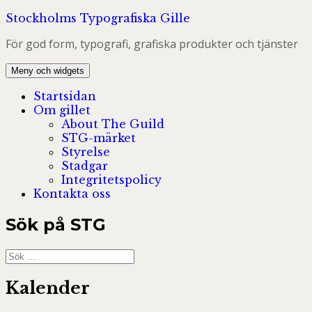
Hoppa
Stockholms Typografiska Gille
till
För god form, typografi, grafiska produkter och tjänster
innehåll
Meny och widgets
Startsidan
Om gillet
About The Guild
STG-märket
Styrelse
Stadgar
Integritetspolicy
Kontakta oss
Sök på STG
Sök
efter:
Kalender