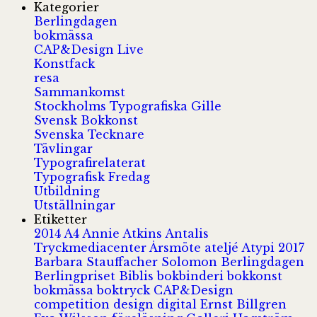
Kategorier
Berlingdagen
bokmässa
CAP&Design Live
Konstfack
resa
Sammankomst
Stockholms Typografiska Gille
Svensk Bokkonst
Svenska Tecknare
Tävlingar
Typografirelaterat
Typografisk Fredag
Utbildning
Utställningar
Etiketter
2014
A4
Annie Atkins
Antalis
Tryckmediacenter
Årsmöte
ateljé
Atypi 2017
Barbara Stauffacher Solomon
Berlingdagen
Berlingpriset
Biblis
bokbinderi
bokkonst
bokmässa
boktryck
CAP&Design
competition
design
digital
Ernst Billgren