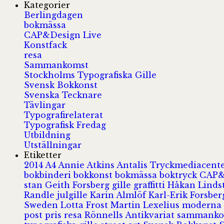
Kategorier
Berlingdagen
bokmässa
CAP&Design Live
Konstfack
resa
Sammankomst
Stockholms Typografiska Gille
Svensk Bokkonst
Svenska Tecknare
Tävlingar
Typografirelaterat
Typografisk Fredag
Utbildning
Utställningar
Etiketter
2014
A4
Annie Atkins
Antalis Tryckmediacent
bokbinderi
bokkonst
bokmässa
boktryck
CAP&
stan
Geith Forsberg
gille
graffitti
Håkan Lind
Randle
julgille
Karin Almlöf
Karl-Erik Forsbe
Sweden
Lotta Frost
Martin Lexelius
moderna
post
pris
resa
Rönnells Antikvariat
sammank