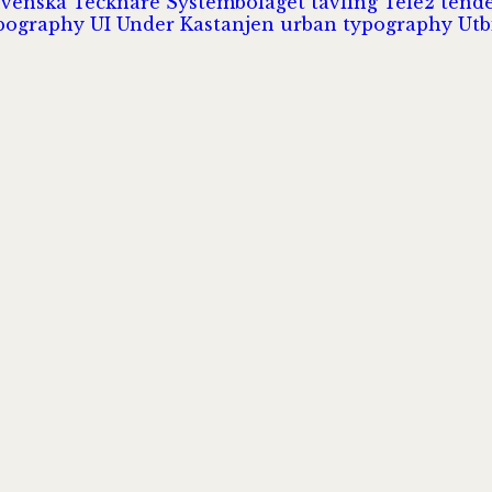
Svenska Tecknare
Systembolaget
tävling
Tele2
tend
pography
UI
Under Kastanjen
urban typography
Utb