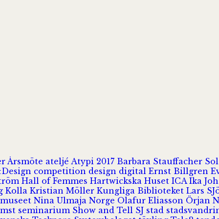
er
Årsmöte
ateljé
Atypi 2017
Barbara Stauffacher S
Design
competition
design
digital
Ernst Billgren
E
ström
Hall of Femmes
Hartwickska Huset
ICA
Ika Jo
rg
Kolla
Kristian Möller
Kungliga Biblioteket
Lars S
 museet
Nina Ulmaja
Norge
Olafur Eliasson
Örjan 
omst
seminarium
Show and Tell
SJ
stad
stadsvandr