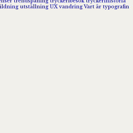
enser
trendspaning
tryckeribesök
tryckerihistoria
ildning
utställning
UX
vandring
Vart är typografin