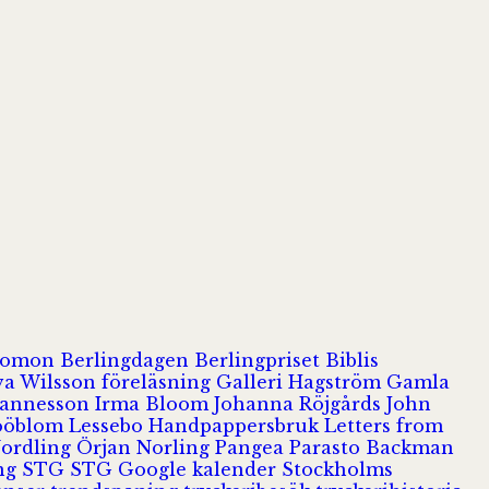
olomon
Berlingdagen
Berlingpriset
Biblis
va Wilsson
föreläsning
Galleri Hagström
Gamla
hannesson
Irma Bloom
Johanna Röjgårds
John
Jööblom
Lessebo Handpappersbruk
Letters from
Nordling
Örjan Norling
Pangea
Parasto Backman
ing
STG
STG Google kalender
Stockholms