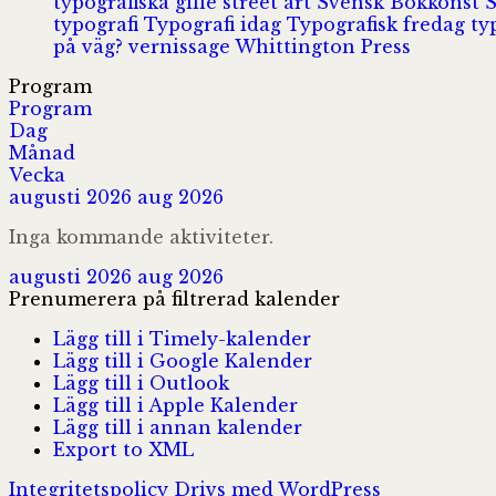
typografiska gille
street art
Svensk Bokkonst
typografi
Typografi idag
Typografisk fredag
ty
på väg?
vernissage
Whittington Press
Program
Program
Dag
Månad
Vecka
augusti 2026
aug 2026
Inga kommande aktiviteter.
augusti 2026
aug 2026
Prenumerera på filtrerad kalender
Lägg till i Timely-kalender
Lägg till i Google Kalender
Lägg till i Outlook
Lägg till i Apple Kalender
Lägg till i annan kalender
Export to XML
Integritetspolicy
Drivs med WordPress