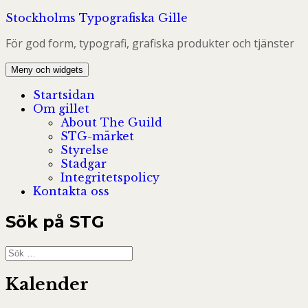
Hoppa
Stockholms Typografiska Gille
till
För god form, typografi, grafiska produkter och tjänster
innehåll
Meny och widgets
Startsidan
Om gillet
About The Guild
STG-märket
Styrelse
Stadgar
Integritetspolicy
Kontakta oss
Sök på STG
Sök
efter:
Kalender