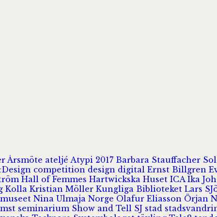
er
Årsmöte
ateljé
Atypi 2017
Barbara Stauffacher S
Design
competition
design
digital
Ernst Billgren
E
ström
Hall of Femmes
Hartwickska Huset
ICA
Ika Jo
rg
Kolla
Kristian Möller
Kungliga Biblioteket
Lars S
 museet
Nina Ulmaja
Norge
Olafur Eliasson
Örjan 
omst
seminarium
Show and Tell
SJ
stad
stadsvandr