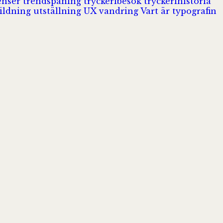
enser
trendspaning
tryckeribesök
tryckerihistoria
ildning
utställning
UX
vandring
Vart är typografin