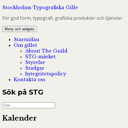
Hoppa
Stockholms Typografiska Gille
till
För god form, typografi, grafiska produkter och tjänster
innehåll
Meny och widgets
Startsidan
Om gillet
About The Guild
STG-märket
Styrelse
Stadgar
Integritetspolicy
Kontakta oss
Sök på STG
Sök
efter:
Kalender