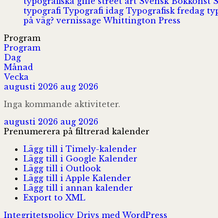
typografiska gille
street art
Svensk Bokkonst
typografi
Typografi idag
Typografisk fredag
ty
på väg?
vernissage
Whittington Press
Program
Program
Dag
Månad
Vecka
augusti 2026
aug 2026
Inga kommande aktiviteter.
augusti 2026
aug 2026
Prenumerera på filtrerad kalender
Lägg till i Timely-kalender
Lägg till i Google Kalender
Lägg till i Outlook
Lägg till i Apple Kalender
Lägg till i annan kalender
Export to XML
Integritetspolicy
Drivs med WordPress