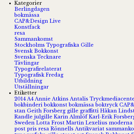
Kategorier
Berlingdagen
bokmässa
CAP&Design Live
Konstfack
resa
Sammankomst
Stockholms Typografiska Gille
Svensk Bokkonst
Svenska Tecknare
Tävlingar
Typografirelaterat
Typografisk Fredag
Utbildning
Utställningar
Etiketter
2014
A4
Annie Atkins
Antalis Tryckmediacent
bokbinderi
bokkonst
bokmässa
boktryck
CAP&
stan
Geith Forsberg
gille
graffitti
Håkan Lind
Randle
julgille
Karin Almlöf
Karl-Erik Forsbe
Sweden
Lotta Frost
Martin Lexelius
moderna
post
pris
resa
Rönnells Antikvariat
sammank