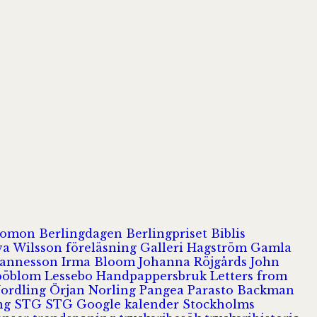
olomon
Berlingdagen
Berlingpriset
Biblis
va Wilsson
föreläsning
Galleri Hagström
Gamla
hannesson
Irma Bloom
Johanna Röjgårds
John
Jööblom
Lessebo Handpappersbruk
Letters from
Nordling
Örjan Norling
Pangea
Parasto Backman
ing
STG
STG Google kalender
Stockholms