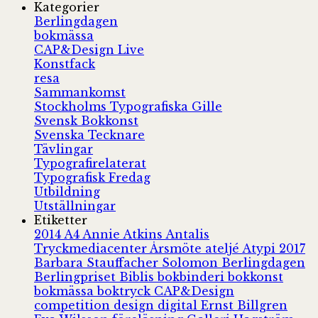
Kategorier
Berlingdagen
bokmässa
CAP&Design Live
Konstfack
resa
Sammankomst
Stockholms Typografiska Gille
Svensk Bokkonst
Svenska Tecknare
Tävlingar
Typografirelaterat
Typografisk Fredag
Utbildning
Utställningar
Etiketter
2014
A4
Annie Atkins
Antalis
Tryckmediacenter
Årsmöte
ateljé
Atypi 2017
Barbara Stauffacher Solomon
Berlingdagen
Berlingpriset
Biblis
bokbinderi
bokkonst
bokmässa
boktryck
CAP&Design
competition
design
digital
Ernst Billgren