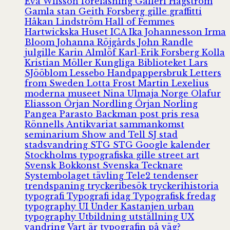
Eva Wilsson
föreläsning
Galleri Hagström
Gamla stan
Geith Forsberg
gille
graffitti
Håkan Lindström
Hall of Femmes
Hartwickska Huset
ICA
Ika Johannesson
Irma
Bloom
Johanna Röjgårds
John Randle
julgille
Karin Almlöf
Karl-Erik Forsberg
Kolla
Kristian Möller
Kungliga Biblioteket
Lars
SJööblom
Lessebo Handpappersbruk
Letters
from Sweden
Lotta Frost
Martin Lexelius
moderna museet
Nina Ulmaja
Norge
Olafur
Eliasson
Örjan Nordling
Örjan Norling
Pangea
Parasto Backman
post
pris
resa
Rönnells Antikvariat
sammankomst
seminarium
Show and Tell
SJ
stad
stadsvandring
STG
STG Google kalender
Stockholms typografiska gille
street art
Svensk Bokkonst
Svenska Tecknare
Systembolaget
tävling
Tele2
tendenser
trendspaning
tryckeribesök
tryckerihistoria
typografi
Typografi idag
Typografisk fredag
typography
UI
Under Kastanjen
urban
typography
Utbildning
utställning
UX
vandring
Vart är typografin på väg?