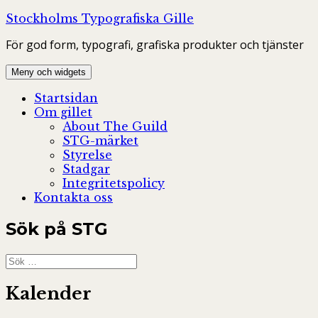
Hoppa
Stockholms Typografiska Gille
till
För god form, typografi, grafiska produkter och tjänster
innehåll
Meny och widgets
Startsidan
Om gillet
About The Guild
STG-märket
Styrelse
Stadgar
Integritetspolicy
Kontakta oss
Sök på STG
Sök
efter:
Kalender