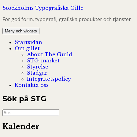
Hoppa
Stockholms Typografiska Gille
till
För god form, typografi, grafiska produkter och tjänster
innehåll
Meny och widgets
Startsidan
Om gillet
About The Guild
STG-märket
Styrelse
Stadgar
Integritetspolicy
Kontakta oss
Sök på STG
Sök
efter:
Kalender