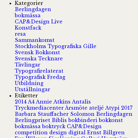
Kategorier
Berlingdagen
bokmässa
CAP&Design Live
Konstfack
resa
Sammankomst
Stockholms Typografiska Gille
Svensk Bokkonst
Svenska Tecknare
Tävlingar
Typografirelaterat
Typografisk Fredag
Utbildning
Utställningar
Etiketter
2014
A4
Annie Atkins
Antalis
Tryckmediacenter
Årsmöte
ateljé
Atypi 2017
Barbara Stauffacher Solomon
Berlingdagen
Berlingpriset
Biblis
bokbinderi
bokkonst
bokmässa
boktryck
CAP&Design
competition
design
digital
Ernst Billgren