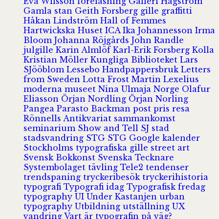
Eva Wilsson
föreläsning
Galleri Hagström
Gamla stan
Geith Forsberg
gille
graffitti
Håkan Lindström
Hall of Femmes
Hartwickska Huset
ICA
Ika Johannesson
Irma
Bloom
Johanna Röjgårds
John Randle
julgille
Karin Almlöf
Karl-Erik Forsberg
Kolla
Kristian Möller
Kungliga Biblioteket
Lars
SJööblom
Lessebo Handpappersbruk
Letters
from Sweden
Lotta Frost
Martin Lexelius
moderna museet
Nina Ulmaja
Norge
Olafur
Eliasson
Örjan Nordling
Örjan Norling
Pangea
Parasto Backman
post
pris
resa
Rönnells Antikvariat
sammankomst
seminarium
Show and Tell
SJ
stad
stadsvandring
STG
STG Google kalender
Stockholms typografiska gille
street art
Svensk Bokkonst
Svenska Tecknare
Systembolaget
tävling
Tele2
tendenser
trendspaning
tryckeribesök
tryckerihistoria
typografi
Typografi idag
Typografisk fredag
typography
UI
Under Kastanjen
urban
typography
Utbildning
utställning
UX
vandring
Vart är typografin på väg?