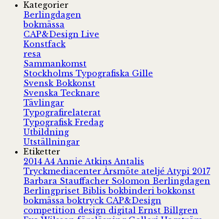
Kategorier
Berlingdagen
bokmässa
CAP&Design Live
Konstfack
resa
Sammankomst
Stockholms Typografiska Gille
Svensk Bokkonst
Svenska Tecknare
Tävlingar
Typografirelaterat
Typografisk Fredag
Utbildning
Utställningar
Etiketter
2014
A4
Annie Atkins
Antalis
Tryckmediacenter
Årsmöte
ateljé
Atypi 2017
Barbara Stauffacher Solomon
Berlingdagen
Berlingpriset
Biblis
bokbinderi
bokkonst
bokmässa
boktryck
CAP&Design
competition
design
digital
Ernst Billgren