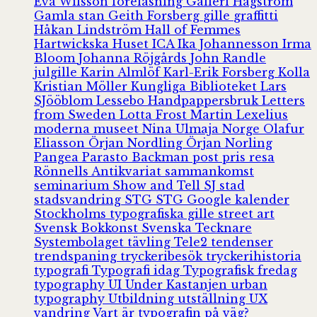
Eva Wilsson
föreläsning
Galleri Hagström
Gamla stan
Geith Forsberg
gille
graffitti
Håkan Lindström
Hall of Femmes
Hartwickska Huset
ICA
Ika Johannesson
Irma
Bloom
Johanna Röjgårds
John Randle
julgille
Karin Almlöf
Karl-Erik Forsberg
Kolla
Kristian Möller
Kungliga Biblioteket
Lars
SJööblom
Lessebo Handpappersbruk
Letters
from Sweden
Lotta Frost
Martin Lexelius
moderna museet
Nina Ulmaja
Norge
Olafur
Eliasson
Örjan Nordling
Örjan Norling
Pangea
Parasto Backman
post
pris
resa
Rönnells Antikvariat
sammankomst
seminarium
Show and Tell
SJ
stad
stadsvandring
STG
STG Google kalender
Stockholms typografiska gille
street art
Svensk Bokkonst
Svenska Tecknare
Systembolaget
tävling
Tele2
tendenser
trendspaning
tryckeribesök
tryckerihistoria
typografi
Typografi idag
Typografisk fredag
typography
UI
Under Kastanjen
urban
typography
Utbildning
utställning
UX
vandring
Vart är typografin på väg?