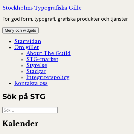
Hoppa
Stockholms Typografiska Gille
till
För god form, typografi, grafiska produkter och tjänster
innehåll
Meny och widgets
Startsidan
Om gillet
About The Guild
STG-märket
Styrelse
Stadgar
Integritetspolicy
Kontakta oss
Sök på STG
Sök
efter:
Kalender