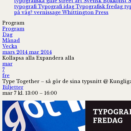
typografiska gille
street art
Svensk Bokkonst
typografi
Typografi idag
Typografisk fredag
ty
på väg?
vernissage
Whittington Press
Program
Program
Dag
Månad
Vecka
mars 2014
mar 2014
Kollapsa alla
Expandera alla
mar
7
fre
Type Together – så gör de sina typsnitt
@ Kungliga
Biljetter
mar 7 kl. 13:00 – 16:00