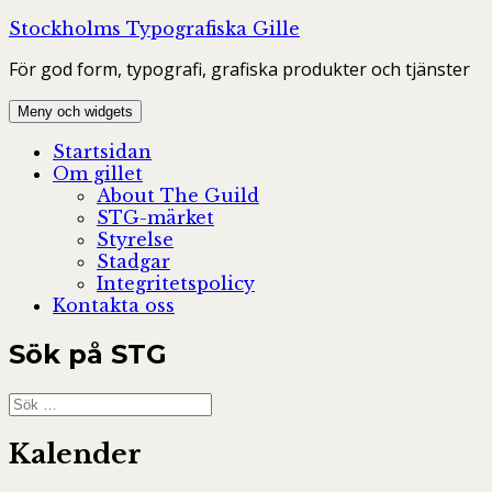
Hoppa
Stockholms Typografiska Gille
till
För god form, typografi, grafiska produkter och tjänster
innehåll
Meny och widgets
Startsidan
Om gillet
About The Guild
STG-märket
Styrelse
Stadgar
Integritetspolicy
Kontakta oss
Sök på STG
Sök
efter:
Kalender