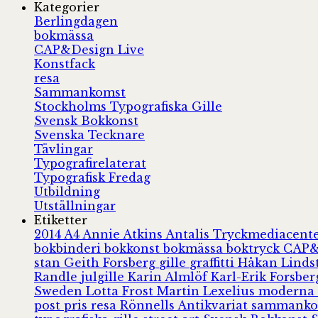
Kategorier
Berlingdagen
bokmässa
CAP&Design Live
Konstfack
resa
Sammankomst
Stockholms Typografiska Gille
Svensk Bokkonst
Svenska Tecknare
Tävlingar
Typografirelaterat
Typografisk Fredag
Utbildning
Utställningar
Etiketter
2014
A4
Annie Atkins
Antalis Tryckmediacent
bokbinderi
bokkonst
bokmässa
boktryck
CAP&
stan
Geith Forsberg
gille
graffitti
Håkan Lind
Randle
julgille
Karin Almlöf
Karl-Erik Forsbe
Sweden
Lotta Frost
Martin Lexelius
moderna
post
pris
resa
Rönnells Antikvariat
sammank