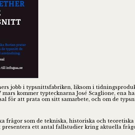
ners jobb i typsnittsfabriken, liksom i tidningsprod
7 mars kommer typtecknarna José Scaglione, ena ha
sal för att prata om sitt samarbete, och om de typsn
 frågor som de tekniska, historiska och teoretiska a
resentera ett antal fallstudier kring aktuella frågo