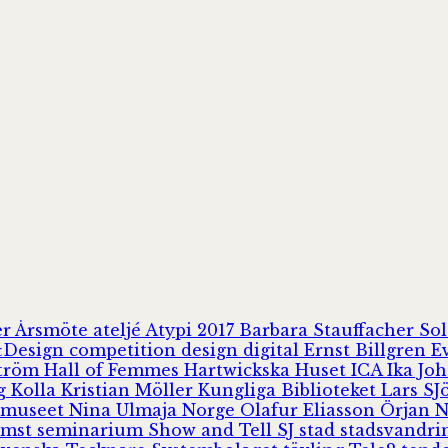
er
Årsmöte
ateljé
Atypi 2017
Barbara Stauffacher S
Design
competition
design
digital
Ernst Billgren
E
ström
Hall of Femmes
Hartwickska Huset
ICA
Ika Jo
rg
Kolla
Kristian Möller
Kungliga Biblioteket
Lars S
 museet
Nina Ulmaja
Norge
Olafur Eliasson
Örjan 
omst
seminarium
Show and Tell
SJ
stad
stadsvandr