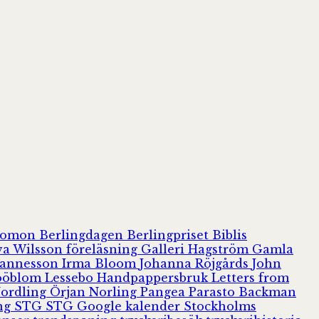
olomon
Berlingdagen
Berlingpriset
Biblis
va Wilsson
föreläsning
Galleri Hagström
Gamla
hannesson
Irma Bloom
Johanna Röjgårds
John
Jööblom
Lessebo Handpappersbruk
Letters from
Nordling
Örjan Norling
Pangea
Parasto Backman
ing
STG
STG Google kalender
Stockholms