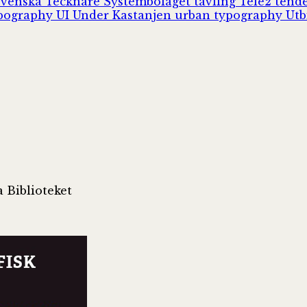
Svenska Tecknare
Systembolaget
tävling
Tele2
tend
pography
UI
Under Kastanjen
urban typography
Utb
 Biblioteket