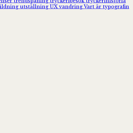
enser
trendspaning
tryckeribesök
tryckerihistoria
ildning
utställning
UX
vandring
Vart är typografin