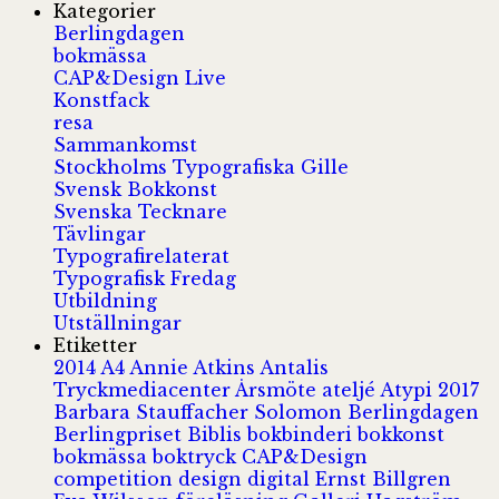
Kategorier
Berlingdagen
bokmässa
CAP&Design Live
Konstfack
resa
Sammankomst
Stockholms Typografiska Gille
Svensk Bokkonst
Svenska Tecknare
Tävlingar
Typografirelaterat
Typografisk Fredag
Utbildning
Utställningar
Etiketter
2014
A4
Annie Atkins
Antalis
Tryckmediacenter
Årsmöte
ateljé
Atypi 2017
Barbara Stauffacher Solomon
Berlingdagen
Berlingpriset
Biblis
bokbinderi
bokkonst
bokmässa
boktryck
CAP&Design
competition
design
digital
Ernst Billgren