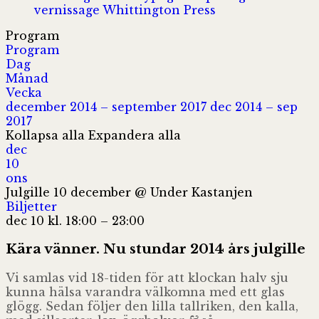
vernissage
Whittington Press
Program
Program
Dag
Månad
Vecka
december 2014 – september 2017
dec 2014 – sep
2017
Kollapsa alla
Expandera alla
dec
10
ons
Julgille 10 december
@ Under Kas­tan­jen
Biljetter
dec 10 kl. 18:00 – 23:00
Kära vän­ner. Nu stun­dar 2014 års julgille
Vi sam­las vid 18-tiden för att kloc­kan halv sju
kunna hälsa varandra väl­komna med ett glas
glögg. Sedan föl­jer den lilla tall­ri­ken, den kalla,