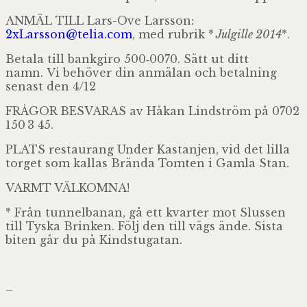
ANMÄL TILL Lars-Ove Lar­s­son:
2xLarsson@
telia.com
,
med rubrik *
Jul­gille 2014
*.
Betala till bank­giro 500‑0070. Sätt ut ditt
namn. Vi behö­ver din anmä­lan och betal­ning
senast den 4/12
FRÅGOR BESVARAS av Håkan Lind­ström på 0702
150 3 45.
PLATS restau­rang Under Kas­tan­jen, vid det lilla
tor­get som kal­las Brända Tom­ten i Gamla Stan.
VARMT VÄLKOMNA!
* Från tun­nel­ba­nan, gå ett kvar­ter mot Slus­sen
till Tyska Brin­ken.
Följ den till vägs ände. Sista
biten går du på Kindstugatan.
–