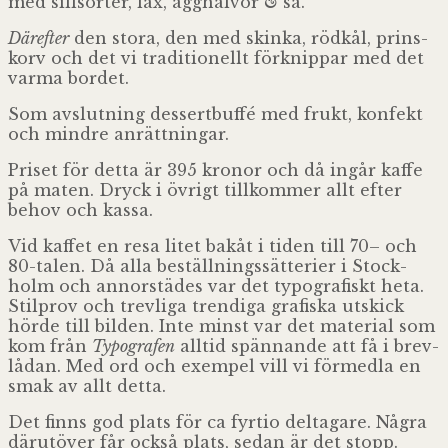
med sill­sor­ter, lax, ägg­hal­vor
&
så.
Där­ef­ter
den stora, den med skinka, röd­kål, prins­
korv och det vi tra­di­tio­nellt för­knip­par med det
varma bordet.
Som avslut­ning des­sert­buffé med frukt, kon­fekt
och mindre anrättningar.
Pri­set för detta är 395 kro­nor och då ingår kaffe
på maten. Dryck i övrigt till­kom­mer allt efter
behov och kassa.
Vid kaf­fet en resa litet bakåt i tiden till 70– och
80-talen.
Då alla beställ­nings­sät­te­rier i Stock­
holm och annor­stä­des var det typo­gra­fiskt heta.
Stil­prov och trev­liga tren­diga gra­fiska utskick
hörde till bil­den. Inte minst var det mate­rial som
kom från
Typo­gra­fen
all­tid spän­nande att få i brev­
lå­dan. Med ord och exem­pel vill vi för­medla en
smak av allt detta.
Det finns god plats för ca fyr­tio del­ta­gare.
Några
där­ut­ö­ver får också plats, sedan är det stopp.