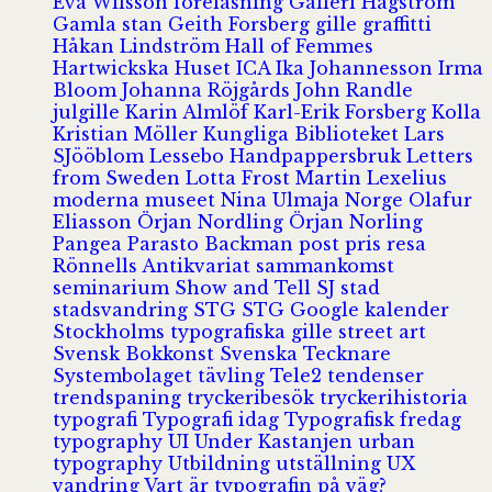
Eva Wilsson
föreläsning
Galleri Hagström
Gamla stan
Geith Forsberg
gille
graffitti
Håkan Lindström
Hall of Femmes
Hartwickska Huset
ICA
Ika Johannesson
Irma
Bloom
Johanna Röjgårds
John Randle
julgille
Karin Almlöf
Karl-Erik Forsberg
Kolla
Kristian Möller
Kungliga Biblioteket
Lars
SJööblom
Lessebo Handpappersbruk
Letters
from Sweden
Lotta Frost
Martin Lexelius
moderna museet
Nina Ulmaja
Norge
Olafur
Eliasson
Örjan Nordling
Örjan Norling
Pangea
Parasto Backman
post
pris
resa
Rönnells Antikvariat
sammankomst
seminarium
Show and Tell
SJ
stad
stadsvandring
STG
STG Google kalender
Stockholms typografiska gille
street art
Svensk Bokkonst
Svenska Tecknare
Systembolaget
tävling
Tele2
tendenser
trendspaning
tryckeribesök
tryckerihistoria
typografi
Typografi idag
Typografisk fredag
typography
UI
Under Kastanjen
urban
typography
Utbildning
utställning
UX
vandring
Vart är typografin på väg?