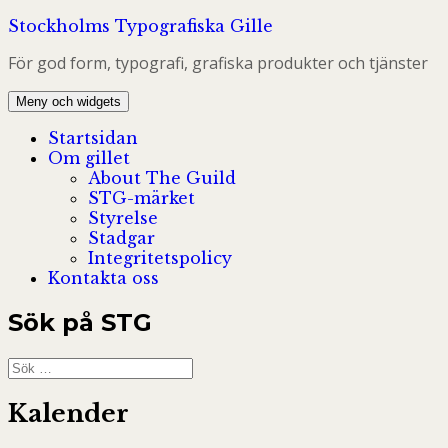
Hoppa
Stockholms Typografiska Gille
till
För god form, typografi, grafiska produkter och tjänster
innehåll
Meny och widgets
Startsidan
Om gillet
About The Guild
STG-märket
Styrelse
Stadgar
Integritetspolicy
Kontakta oss
Sök på STG
Sök
efter:
Kalender