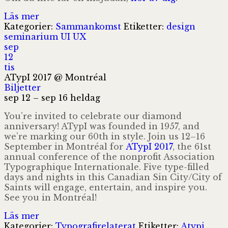
Läs mer
Kategorier:
Sammankomst
Etiketter:
design
seminarium
UI
UX
sep
12
tis
ATypI 2017
@ Montréal
Biljetter
sep 12 – sep 16
heldag
You’re invited to celebrate our diamond
anniversary! ATypI was founded in 1957, and
we’re marking our 60th in style. Join us 12–16
September in Montréal for
ATypI 2017
, the 61st
annual conference of the nonprofit Association
Typographique Internationale. Five type-filled
days and nights in this Canadian Sin City/City of
Saints will engage, entertain, and inspire you.
See you in Montréal!
Läs mer
Kategorier:
Typografirelaterat
Etiketter:
Atypi