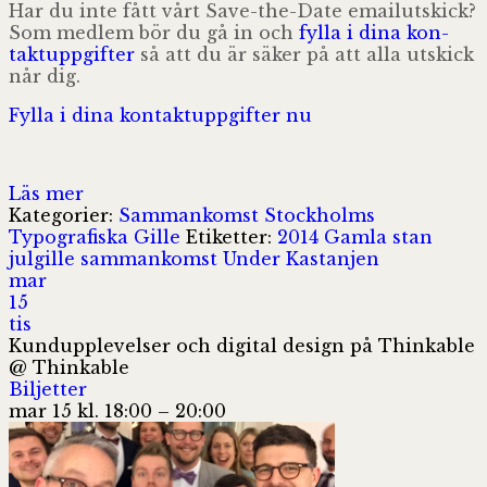
Har du inte fått vårt Save-the-Date emailut­skick?
Som med­lem bör du gå in och
fylla i dina kon­
takt­upp­gif­ter
så att du är säker på att alla utskick
når dig.
Fylla i dina kon­takt­upp­gif­ter nu
Läs mer
Kategorier:
Sammankomst
Stockholms
Typografiska Gille
Etiketter:
2014
Gamla stan
julgille
sammankomst
Under Kastanjen
mar
15
tis
Kundupplevelser och digital design på Thinkable
@ Thinkable
Biljetter
mar 15 kl. 18:00 – 20:00