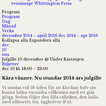
vernissage
Whittington Press
Program
Program
Dag
Månad
Vecka
december 2014 – april 2016
dec 2014 – apr 2016
Kollapsa alla
Expandera alla
dec
10
ons
Julgille 10 december
@ Under Kas­tan­jen
Biljetter
dec 10 kl. 18:00 – 23:00
Kära vän­ner. Nu stun­dar 2014 års julgille
Vi sam­las vid 18-tiden för att kloc­kan halv sju
kunna hälsa varandra väl­komna med ett glas
glögg. Sedan föl­jer den lilla tall­ri­ken, den kalla,
med sill­sor­ter, lax, ägg­hal­vor
&
så.