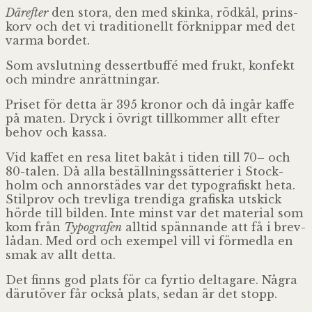
Där­ef­ter
den stora, den med skinka, röd­kål, prins­
korv och det vi tra­di­tio­nellt för­knip­par med det
varma bordet.
Som avslut­ning des­sert­buffé med frukt, kon­fekt
och mindre anrättningar.
Pri­set för detta är 395 kro­nor och då ingår kaffe
på maten. Dryck i övrigt till­kom­mer allt efter
behov och kassa.
Vid kaf­fet en resa litet bakåt i tiden till 70– och
80-talen.
Då alla beställ­nings­sät­te­rier i Stock­
holm och annor­stä­des var det typo­gra­fiskt heta.
Stil­prov och trev­liga tren­diga gra­fiska utskick
hörde till bil­den. Inte minst var det mate­rial som
kom från
Typo­gra­fen
all­tid spän­nande att få i brev­
lå­dan. Med ord och exem­pel vill vi för­medla en
smak av allt detta.
Det finns god plats för ca fyr­tio del­ta­gare.
Några
där­ut­ö­ver får också plats, sedan är det stopp.