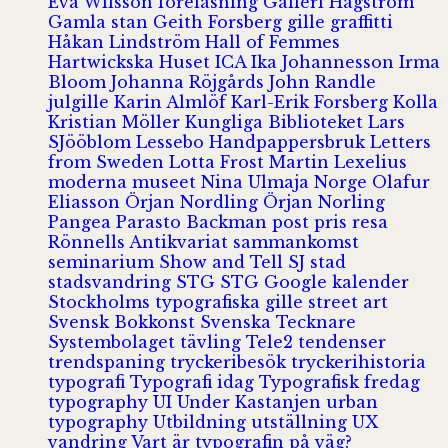
Eva Wilsson
föreläsning
Galleri Hagström
Gamla stan
Geith Forsberg
gille
graffitti
Håkan Lindström
Hall of Femmes
Hartwickska Huset
ICA
Ika Johannesson
Irma
Bloom
Johanna Röjgårds
John Randle
julgille
Karin Almlöf
Karl-Erik Forsberg
Kolla
Kristian Möller
Kungliga Biblioteket
Lars
SJööblom
Lessebo Handpappersbruk
Letters
from Sweden
Lotta Frost
Martin Lexelius
moderna museet
Nina Ulmaja
Norge
Olafur
Eliasson
Örjan Nordling
Örjan Norling
Pangea
Parasto Backman
post
pris
resa
Rönnells Antikvariat
sammankomst
seminarium
Show and Tell
SJ
stad
stadsvandring
STG
STG Google kalender
Stockholms typografiska gille
street art
Svensk Bokkonst
Svenska Tecknare
Systembolaget
tävling
Tele2
tendenser
trendspaning
tryckeribesök
tryckerihistoria
typografi
Typografi idag
Typografisk fredag
typography
UI
Under Kastanjen
urban
typography
Utbildning
utställning
UX
vandring
Vart är typografin på väg?