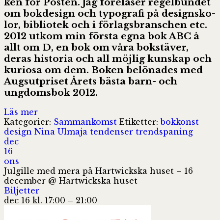
ken för Pos­ten. Jag före­lä­ser regelbundet
om bok­de­sign och typo­grafi på design­sko­
lor, bib­li­o­tek och i förlagsbranschen etc.
2012 utkom min första egna bok ABC å
allt om D, en bok om våra bokstäver,
deras historia och all möjlig kunskap och
kuriosa om dem. Boken belönades med
Augsutpriset Årets bästa barn- och
ungdomsbok 2012.
Läs mer
Kategorier:
Sammankomst
Etiketter:
bokkonst
design
Nina Ulmaja
tendenser
trendspaning
dec
16
ons
Julgille med mera på Hartwickska huset – 16
december
@ Hartwickska huset
Biljetter
dec 16 kl. 17:00 – 21:00