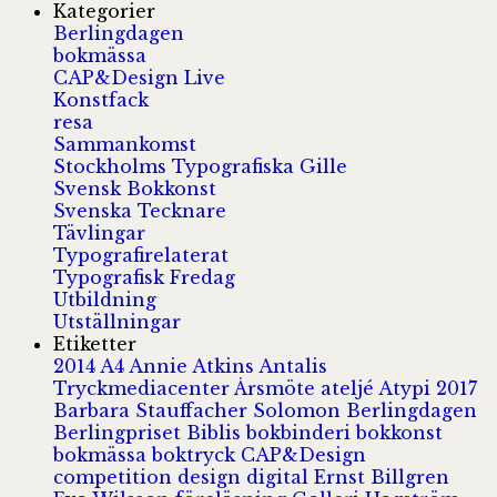
Kategorier
Berlingdagen
bokmässa
CAP&Design Live
Konstfack
resa
Sammankomst
Stockholms Typografiska Gille
Svensk Bokkonst
Svenska Tecknare
Tävlingar
Typografirelaterat
Typografisk Fredag
Utbildning
Utställningar
Etiketter
2014
A4
Annie Atkins
Antalis
Tryckmediacenter
Årsmöte
ateljé
Atypi 2017
Barbara Stauffacher Solomon
Berlingdagen
Berlingpriset
Biblis
bokbinderi
bokkonst
bokmässa
boktryck
CAP&Design
competition
design
digital
Ernst Billgren