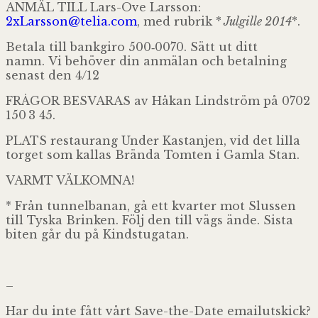
ANMÄL TILL Lars-Ove Lar­s­son:
2xLarsson@
telia.com
,
med rubrik *
Jul­gille 2014
*.
Betala till bank­giro 500‑0070. Sätt ut ditt
namn. Vi behö­ver din anmä­lan och betal­ning
senast den 4/12
FRÅGOR BESVARAS av Håkan Lind­ström på 0702
150 3 45.
PLATS restau­rang Under Kas­tan­jen, vid det lilla
tor­get som kal­las Brända Tom­ten i Gamla Stan.
VARMT VÄLKOMNA!
* Från tun­nel­ba­nan, gå ett kvar­ter mot Slus­sen
till Tyska Brin­ken.
Följ den till vägs ände. Sista
biten går du på Kindstugatan.
–
Har du inte fått vårt Save-the-Date emailut­skick?