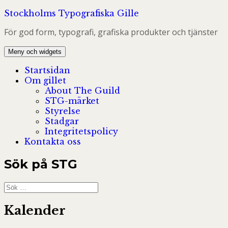
Hoppa
Stockholms Typografiska Gille
till
För god form, typografi, grafiska produkter och tjänster
innehåll
Meny och widgets
Startsidan
Om gillet
About The Guild
STG-märket
Styrelse
Stadgar
Integritetspolicy
Kontakta oss
Sök på STG
Sök
efter:
Kalender