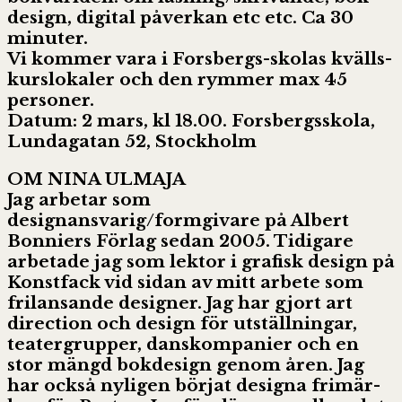
de­sign, digi­tal påver­kan etc etc. Ca 30
minuter.
Vi kom­mer vara i Forsbergs-skolas kvälls­
kurslo­ka­ler och den rym­mer max 45
personer.
Datum: 2 mars, kl 18.00. Fors­bergs­skola,
Lun­da­ga­tan 52, Stockholm
OM NINA ULMAJA
Jag arbe­tar som
designansvarig/formgivare på Albert
Bonniers För­lag sedan 2005. Tidigare
arbetade jag som lektor i grafisk design på
Konst­fack vid sidan av mitt arbete som
fri­lan­sande desig­ner. Jag har gjort art
direc­tion och design för utställ­ningar,
tea­ter­grup­per, dans­kompanier och en
stor mängd bok­de­sign genom åren. Jag
har också nyligen börjat designa fri­mär­