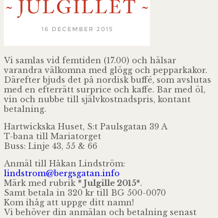
Vi samlas vid femtiden (17.00) och hälsar
varandra välkomna med glögg och pepparkakor.
Därefter bjuds det på nordisk buffé, som avslutas
med en efterrätt surprice och kaffe. Bar med öl,
vin och nubbe till självkostnadspris, kontant
betalning.
Hartwickska Huset, S:t Paulsgatan 39 A
T-bana till Mariatorget
Buss: Linje 43, 55 & 66
Anmäl till Håkan Lindström:
lindstrom@
bergsgatan.info
Märk med rubrik
* Julgille 2015*
.
Samt betala in 320 kr till BG 500-0070
Kom ihåg att uppge ditt namn!
Vi behöver din anmälan och betalning senast