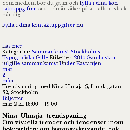
Som med­lem bör du gå in och
fylla i dina kon­
takt­upp­gif­ter
så att du är säker på att alla utskick
når dig.
Fylla i dina kon­takt­upp­gif­ter nu
Läs mer
Kategorier:
Sammankomst
Stockholms
Typografiska Gille
Etiketter:
2014
Gamla stan
julgille
sammankomst
Under Kastanjen
mar
2
mån
Trendspaning med Nina Ulmaja
@ Lundagatan
52, Stockholm
Biljetter
mar 2 kl. 18:00 – 19:00
Nina_Ulmaja_trendspaning
Om visu­ella tren­der och ten­den­ser inom
bok­värl­den: om läsning/skrivande, bok­