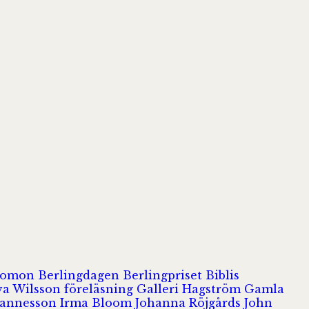
olomon
Berlingdagen
Berlingpriset
Biblis
va Wilsson
föreläsning
Galleri Hagström
Gamla
hannesson
Irma Bloom
Johanna Röjgårds
John