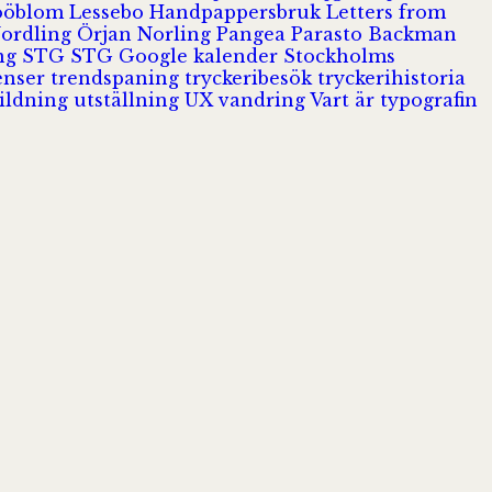
Jööblom
Lessebo Handpappersbruk
Letters from
Nordling
Örjan Norling
Pangea
Parasto Backman
ing
STG
STG Google kalender
Stockholms
enser
trendspaning
tryckeribesök
tryckerihistoria
ildning
utställning
UX
vandring
Vart är typografin