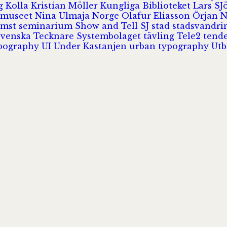
rg
Kolla
Kristian Möller
Kungliga Biblioteket
Lars S
 museet
Nina Ulmaja
Norge
Olafur Eliasson
Örjan 
omst
seminarium
Show and Tell
SJ
stad
stadsvandr
Svenska Tecknare
Systembolaget
tävling
Tele2
tend
pography
UI
Under Kastanjen
urban typography
Utb