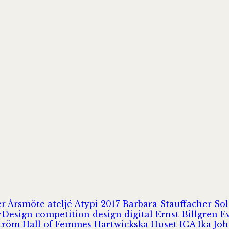
er
Årsmöte
ateljé
Atypi 2017
Barbara Stauffacher S
Design
competition
design
digital
Ernst Billgren
E
ström
Hall of Femmes
Hartwickska Huset
ICA
Ika Jo