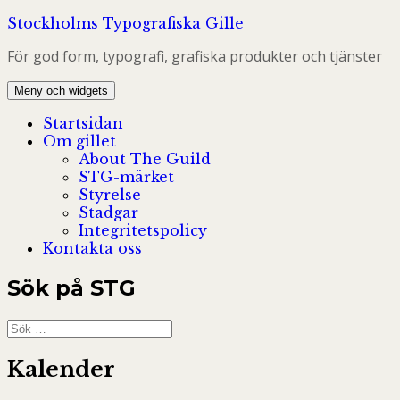
Hoppa
Stockholms Typografiska Gille
till
För god form, typografi, grafiska produkter och tjänster
innehåll
Meny och widgets
Startsidan
Om gillet
About The Guild
STG-märket
Styrelse
Stadgar
Integritetspolicy
Kontakta oss
Sök på STG
Sök
efter:
Kalender