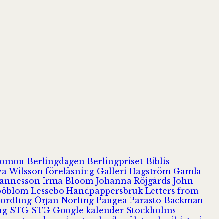
olomon
Berlingdagen
Berlingpriset
Biblis
va Wilsson
föreläsning
Galleri Hagström
Gamla
hannesson
Irma Bloom
Johanna Röjgårds
John
Jööblom
Lessebo Handpappersbruk
Letters from
Nordling
Örjan Norling
Pangea
Parasto Backman
ing
STG
STG Google kalender
Stockholms