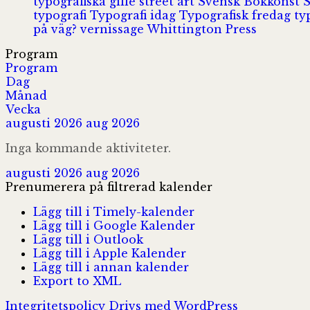
typografiska gille
street art
Svensk Bokkonst
typografi
Typografi idag
Typografisk fredag
ty
på väg?
vernissage
Whittington Press
Program
Program
Dag
Månad
Vecka
augusti 2026
aug 2026
Inga kommande aktiviteter.
augusti 2026
aug 2026
Prenumerera på filtrerad kalender
Lägg till i Timely-kalender
Lägg till i Google Kalender
Lägg till i Outlook
Lägg till i Apple Kalender
Lägg till i annan kalender
Export to XML
Integritetspolicy
Drivs med WordPress