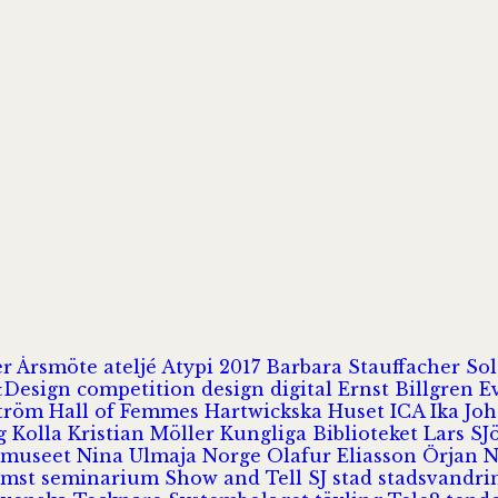
er
Årsmöte
ateljé
Atypi 2017
Barbara Stauffacher S
Design
competition
design
digital
Ernst Billgren
E
ström
Hall of Femmes
Hartwickska Huset
ICA
Ika Jo
rg
Kolla
Kristian Möller
Kungliga Biblioteket
Lars S
 museet
Nina Ulmaja
Norge
Olafur Eliasson
Örjan 
omst
seminarium
Show and Tell
SJ
stad
stadsvandr