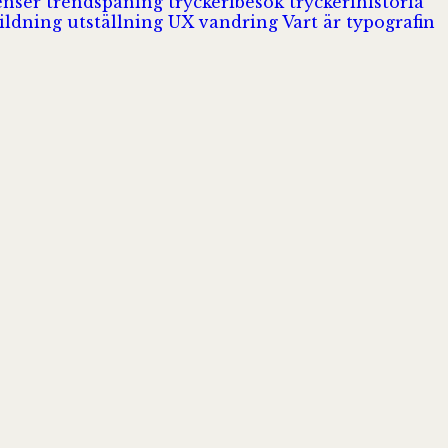
enser
trendspaning
tryckeribesök
tryckerihistoria
ildning
utställning
UX
vandring
Vart är typografin