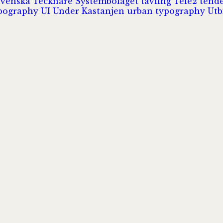
Svenska Tecknare
Systembolaget
tävling
Tele2
tend
pography
UI
Under Kastanjen
urban typography
Utb