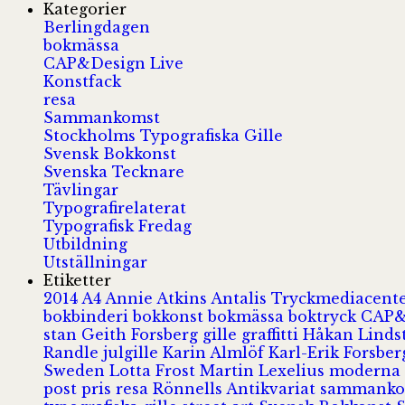
Kategorier
Berlingdagen
bokmässa
CAP&Design Live
Konstfack
resa
Sammankomst
Stockholms Typografiska Gille
Svensk Bokkonst
Svenska Tecknare
Tävlingar
Typografirelaterat
Typografisk Fredag
Utbildning
Utställningar
Etiketter
2014
A4
Annie Atkins
Antalis Tryckmediacent
bokbinderi
bokkonst
bokmässa
boktryck
CAP&
stan
Geith Forsberg
gille
graffitti
Håkan Lind
Randle
julgille
Karin Almlöf
Karl-Erik Forsbe
Sweden
Lotta Frost
Martin Lexelius
moderna
post
pris
resa
Rönnells Antikvariat
sammank