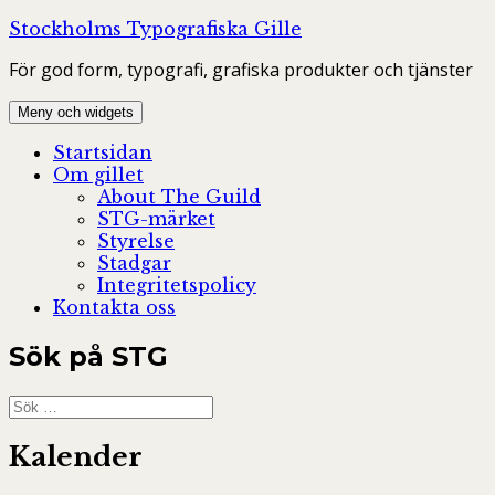
Hoppa
Stockholms Typografiska Gille
till
För god form, typografi, grafiska produkter och tjänster
innehåll
Meny och widgets
Startsidan
Om gillet
About The Guild
STG-märket
Styrelse
Stadgar
Integritetspolicy
Kontakta oss
Sök på STG
Sök
efter:
Kalender