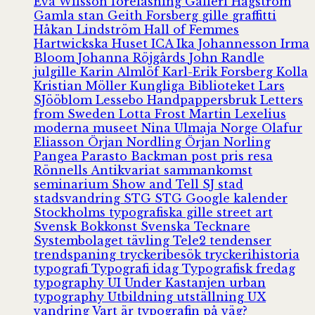
Eva Wilsson
föreläsning
Galleri Hagström
Gamla stan
Geith Forsberg
gille
graffitti
Håkan Lindström
Hall of Femmes
Hartwickska Huset
ICA
Ika Johannesson
Irma
Bloom
Johanna Röjgårds
John Randle
julgille
Karin Almlöf
Karl-Erik Forsberg
Kolla
Kristian Möller
Kungliga Biblioteket
Lars
SJööblom
Lessebo Handpappersbruk
Letters
from Sweden
Lotta Frost
Martin Lexelius
moderna museet
Nina Ulmaja
Norge
Olafur
Eliasson
Örjan Nordling
Örjan Norling
Pangea
Parasto Backman
post
pris
resa
Rönnells Antikvariat
sammankomst
seminarium
Show and Tell
SJ
stad
stadsvandring
STG
STG Google kalender
Stockholms typografiska gille
street art
Svensk Bokkonst
Svenska Tecknare
Systembolaget
tävling
Tele2
tendenser
trendspaning
tryckeribesök
tryckerihistoria
typografi
Typografi idag
Typografisk fredag
typography
UI
Under Kastanjen
urban
typography
Utbildning
utställning
UX
vandring
Vart är typografin på väg?