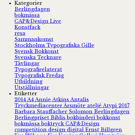
Kategorier
Berlingdagen
bokmässa
CAP&Design Live
Konstfack
resa
Sammankomst
Stockholms Typografiska Gille
Svensk Bokkonst
Svenska Tecknare
Tävlingar
Typografirelaterat
Typografisk Fredag
Utbildning
Utställningar
Etiketter
2014
A4
Annie Atkins
Antalis
Tryckmediacenter
Årsmöte
ateljé
Atypi 2017
Barbara Stauffacher Solomon
Berlingdagen
Berlingpriset
Biblis
bokbinderi
bokkonst
bokmässa
boktryck
CAP&Design
competition
design
digital
Ernst Billgren