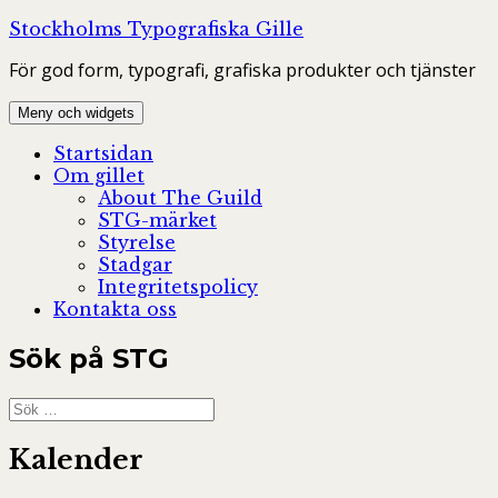
Hoppa
Stockholms Typografiska Gille
till
För god form, typografi, grafiska produkter och tjänster
innehåll
Meny och widgets
Startsidan
Om gillet
About The Guild
STG-märket
Styrelse
Stadgar
Integritetspolicy
Kontakta oss
Sök på STG
Sök
efter:
Kalender