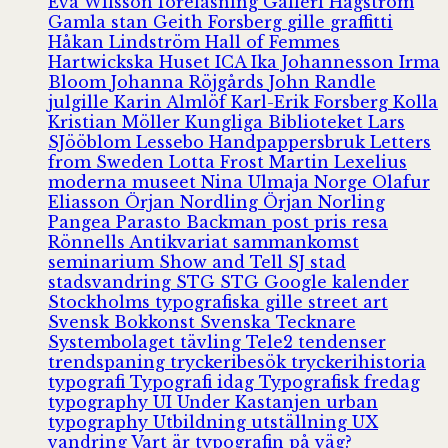
Eva Wilsson
föreläsning
Galleri Hagström
Gamla stan
Geith Forsberg
gille
graffitti
Håkan Lindström
Hall of Femmes
Hartwickska Huset
ICA
Ika Johannesson
Irma
Bloom
Johanna Röjgårds
John Randle
julgille
Karin Almlöf
Karl-Erik Forsberg
Kolla
Kristian Möller
Kungliga Biblioteket
Lars
SJööblom
Lessebo Handpappersbruk
Letters
from Sweden
Lotta Frost
Martin Lexelius
moderna museet
Nina Ulmaja
Norge
Olafur
Eliasson
Örjan Nordling
Örjan Norling
Pangea
Parasto Backman
post
pris
resa
Rönnells Antikvariat
sammankomst
seminarium
Show and Tell
SJ
stad
stadsvandring
STG
STG Google kalender
Stockholms typografiska gille
street art
Svensk Bokkonst
Svenska Tecknare
Systembolaget
tävling
Tele2
tendenser
trendspaning
tryckeribesök
tryckerihistoria
typografi
Typografi idag
Typografisk fredag
typography
UI
Under Kastanjen
urban
typography
Utbildning
utställning
UX
vandring
Vart är typografin på väg?