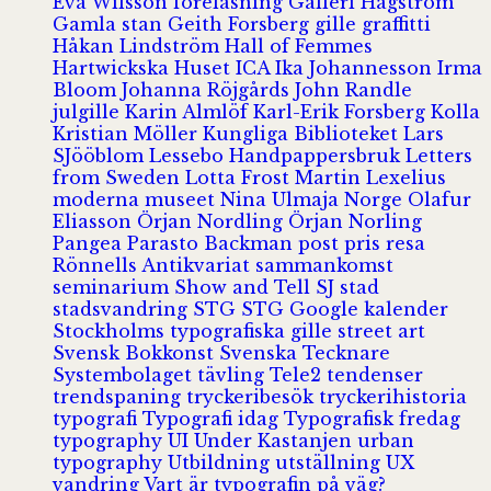
Eva Wilsson
föreläsning
Galleri Hagström
Gamla stan
Geith Forsberg
gille
graffitti
Håkan Lindström
Hall of Femmes
Hartwickska Huset
ICA
Ika Johannesson
Irma
Bloom
Johanna Röjgårds
John Randle
julgille
Karin Almlöf
Karl-Erik Forsberg
Kolla
Kristian Möller
Kungliga Biblioteket
Lars
SJööblom
Lessebo Handpappersbruk
Letters
from Sweden
Lotta Frost
Martin Lexelius
moderna museet
Nina Ulmaja
Norge
Olafur
Eliasson
Örjan Nordling
Örjan Norling
Pangea
Parasto Backman
post
pris
resa
Rönnells Antikvariat
sammankomst
seminarium
Show and Tell
SJ
stad
stadsvandring
STG
STG Google kalender
Stockholms typografiska gille
street art
Svensk Bokkonst
Svenska Tecknare
Systembolaget
tävling
Tele2
tendenser
trendspaning
tryckeribesök
tryckerihistoria
typografi
Typografi idag
Typografisk fredag
typography
UI
Under Kastanjen
urban
typography
Utbildning
utställning
UX
vandring
Vart är typografin på väg?