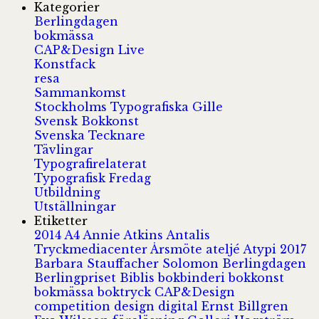
Kategorier
Berlingdagen
bokmässa
CAP&Design Live
Konstfack
resa
Sammankomst
Stockholms Typografiska Gille
Svensk Bokkonst
Svenska Tecknare
Tävlingar
Typografirelaterat
Typografisk Fredag
Utbildning
Utställningar
Etiketter
2014
A4
Annie Atkins
Antalis
Tryckmediacenter
Årsmöte
ateljé
Atypi 2017
Barbara Stauffacher Solomon
Berlingdagen
Berlingpriset
Biblis
bokbinderi
bokkonst
bokmässa
boktryck
CAP&Design
competition
design
digital
Ernst Billgren