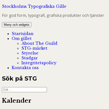
Hoppa
Stockholms Typografiska Gille
till
För god form, typografi, grafiska produkter och tjänster
innehåll
Meny och widgets
Startsidan
Om gillet
About The Guild
STG-märket
Styrelse
Stadgar
Integritetspolicy
Kontakta oss
Sök på STG
Sök
efter:
Kalender