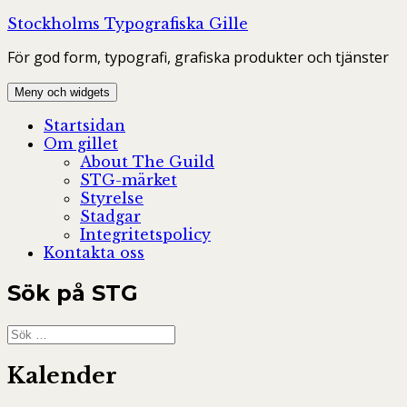
Hoppa
Stockholms Typografiska Gille
till
För god form, typografi, grafiska produkter och tjänster
innehåll
Meny och widgets
Startsidan
Om gillet
About The Guild
STG-märket
Styrelse
Stadgar
Integritetspolicy
Kontakta oss
Sök på STG
Sök
efter:
Kalender