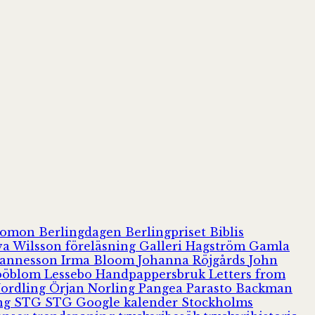
olomon
Berlingdagen
Berlingpriset
Biblis
va Wilsson
föreläsning
Galleri Hagström
Gamla
hannesson
Irma Bloom
Johanna Röjgårds
John
Jööblom
Lessebo Handpappersbruk
Letters from
Nordling
Örjan Norling
Pangea
Parasto Backman
ing
STG
STG Google kalender
Stockholms