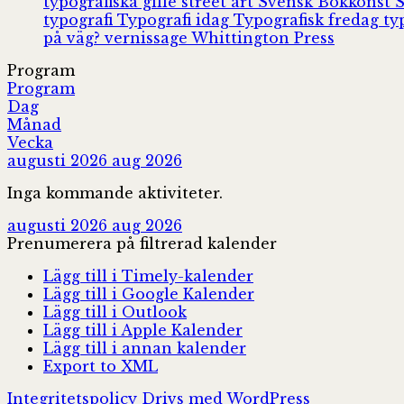
typografiska gille
street art
Svensk Bokkonst
typografi
Typografi idag
Typografisk fredag
ty
på väg?
vernissage
Whittington Press
Program
Program
Dag
Månad
Vecka
augusti 2026
aug 2026
Inga kommande aktiviteter.
augusti 2026
aug 2026
Prenumerera på filtrerad kalender
Lägg till i Timely-kalender
Lägg till i Google Kalender
Lägg till i Outlook
Lägg till i Apple Kalender
Lägg till i annan kalender
Export to XML
Integritetspolicy
Drivs med WordPress