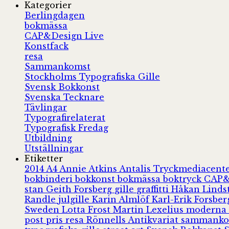
Kategorier
Berlingdagen
bokmässa
CAP&Design Live
Konstfack
resa
Sammankomst
Stockholms Typografiska Gille
Svensk Bokkonst
Svenska Tecknare
Tävlingar
Typografirelaterat
Typografisk Fredag
Utbildning
Utställningar
Etiketter
2014
A4
Annie Atkins
Antalis Tryckmediacent
bokbinderi
bokkonst
bokmässa
boktryck
CAP&
stan
Geith Forsberg
gille
graffitti
Håkan Lind
Randle
julgille
Karin Almlöf
Karl-Erik Forsbe
Sweden
Lotta Frost
Martin Lexelius
moderna
post
pris
resa
Rönnells Antikvariat
sammank