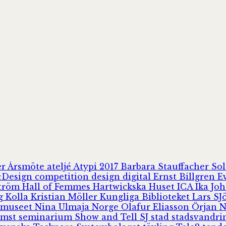
er
Årsmöte
ateljé
Atypi 2017
Barbara Stauffacher S
Design
competition
design
digital
Ernst Billgren
E
ström
Hall of Femmes
Hartwickska Huset
ICA
Ika Jo
rg
Kolla
Kristian Möller
Kungliga Biblioteket
Lars S
 museet
Nina Ulmaja
Norge
Olafur Eliasson
Örjan 
omst
seminarium
Show and Tell
SJ
stad
stadsvandr