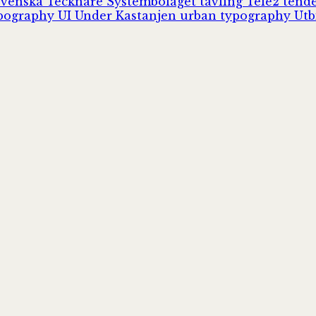
Svenska Tecknare
Systembolaget
tävling
Tele2
tend
pography
UI
Under Kastanjen
urban typography
Utb