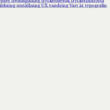
enser
trendspaning
tryckeribesök
tryckerihistoria
ildning
utställning
UX
vandring
Vart är typografin