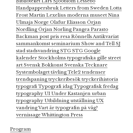
Biblioteket
Lars SJööblom
Lessebo
Handpappersbruk
Letters from Sweden
Lotta
Frost
Martin Lexelius
moderna museet
Nina
Ulmaja
Norge
Olafur Eliasson
Örjan
Nordling
Örjan Norling
Pangea
Parasto
Backman
post
pris
resa
Rönnells Antikvariat
sammankomst
seminarium
Show and Tell
SJ
stad
stadsvandring
STG
STG Google
kalender
Stockholms typografiska gille
street
art
Svensk Bokkonst
Svenska Tecknare
Systembolaget
tävling
Tele2
tendenser
trendspaning
tryckeribesök
tryckerihistoria
typografi
Typografi idag
Typografisk fredag
typography
UI
Under Kastanjen
urban
typography
Utbildning
utställning
UX
vandring
Vart är typografin på väg?
vernissage
Whittington Press
Program