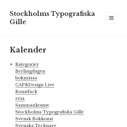
Stockholms Typografiska
Gille
MENY
OCH
WIDGETS
Kalender
Kategorier
Berlingdagen
bokmässa
CAP&Design Live
Konstfack
resa
Sammankomst
Stockholms Typografiska Gille
Svensk Bokkonst
Svenska Tecknare