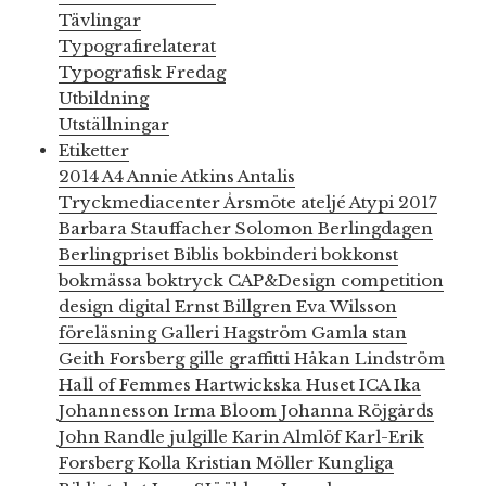
Tävlingar
Typografirelaterat
Typografisk Fredag
Utbildning
Utställningar
Etiketter
2014
A4
Annie Atkins
Antalis
Tryckmediacenter
Årsmöte
ateljé
Atypi 2017
Barbara Stauffacher Solomon
Berlingdagen
Berlingpriset
Biblis
bokbinderi
bokkonst
bokmässa
boktryck
CAP&Design
competition
design
digital
Ernst Billgren
Eva Wilsson
föreläsning
Galleri Hagström
Gamla stan
Geith Forsberg
gille
graffitti
Håkan Lindström
Hall of Femmes
Hartwickska Huset
ICA
Ika
Johannesson
Irma Bloom
Johanna Röjgårds
John Randle
julgille
Karin Almlöf
Karl-Erik
Forsberg
Kolla
Kristian Möller
Kungliga