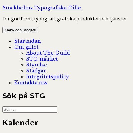
Hoppa
Stockholms Typografiska Gille
till
För god form, typografi, grafiska produkter och tjänster
innehåll
Meny och widgets
Startsidan
Om gillet
About The Guild
STG-märket
Styrelse
Stadgar
Integritetspolicy
Kontakta oss
Sök på STG
Sök
efter:
Kalender