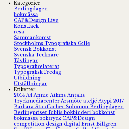
Kategorier
Berlingdagen
bokmässa
CAP&Design Live
Konstfack
resa
Sammankomst
Stockholms Typografiska Gille
Svensk Bokkonst
Svenska Tecknare
Tävlingar
Typografirelaterat
Typografisk Fredag
Utbildning
Utställningar
Etiketter
2014
A4
Annie Atkins
Antalis
Tryckmediacenter
Årsmöte
ateljé
Atypi 2017
Barbara Stauffacher Solomon
Berlingdagen
Berlingpriset
Biblis
bokbinderi
bokkonst
bokmässa
boktryck
CAP&Design
competition
design
digital
Ernst Billgren