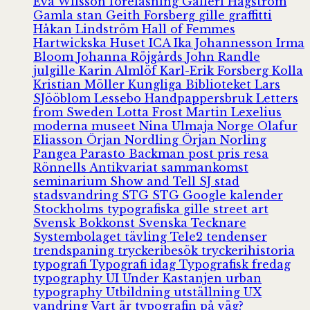
Eva Wilsson
föreläsning
Galleri Hagström
Gamla stan
Geith Forsberg
gille
graffitti
Håkan Lindström
Hall of Femmes
Hartwickska Huset
ICA
Ika Johannesson
Irma
Bloom
Johanna Röjgårds
John Randle
julgille
Karin Almlöf
Karl-Erik Forsberg
Kolla
Kristian Möller
Kungliga Biblioteket
Lars
SJööblom
Lessebo Handpappersbruk
Letters
from Sweden
Lotta Frost
Martin Lexelius
moderna museet
Nina Ulmaja
Norge
Olafur
Eliasson
Örjan Nordling
Örjan Norling
Pangea
Parasto Backman
post
pris
resa
Rönnells Antikvariat
sammankomst
seminarium
Show and Tell
SJ
stad
stadsvandring
STG
STG Google kalender
Stockholms typografiska gille
street art
Svensk Bokkonst
Svenska Tecknare
Systembolaget
tävling
Tele2
tendenser
trendspaning
tryckeribesök
tryckerihistoria
typografi
Typografi idag
Typografisk fredag
typography
UI
Under Kastanjen
urban
typography
Utbildning
utställning
UX
vandring
Vart är typografin på väg?