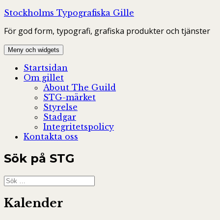
Hoppa
Stockholms Typografiska Gille
till
För god form, typografi, grafiska produkter och tjänster
innehåll
Meny och widgets
Startsidan
Om gillet
About The Guild
STG-märket
Styrelse
Stadgar
Integritetspolicy
Kontakta oss
Sök på STG
Sök
efter:
Kalender