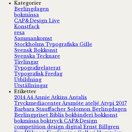
Kategorier
Berlingdagen
bokmässa
CAP&Design Live
Konstfack
resa
Sammankomst
Stockholms Typografiska Gille
Svensk Bokkonst
Svenska Tecknare
Tävlingar
Typografirelaterat
Typografisk Fredag
Utbildning
Utställningar
Etiketter
2014
A4
Annie Atkins
Antalis
Tryckmediacenter
Årsmöte
ateljé
Atypi 2017
Barbara Stauffacher Solomon
Berlingdagen
Berlingpriset
Biblis
bokbinderi
bokkonst
bokmässa
boktryck
CAP&Design
competition
design
digital
Ernst Billgren