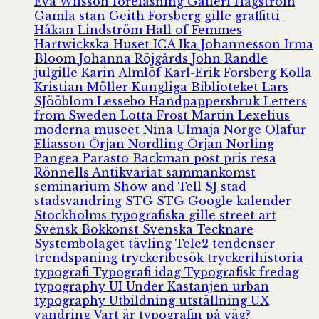
Eva Wilsson
föreläsning
Galleri Hagström
Gamla stan
Geith Forsberg
gille
graffitti
Håkan Lindström
Hall of Femmes
Hartwickska Huset
ICA
Ika Johannesson
Irma
Bloom
Johanna Röjgårds
John Randle
julgille
Karin Almlöf
Karl-Erik Forsberg
Kolla
Kristian Möller
Kungliga Biblioteket
Lars
SJööblom
Lessebo Handpappersbruk
Letters
from Sweden
Lotta Frost
Martin Lexelius
moderna museet
Nina Ulmaja
Norge
Olafur
Eliasson
Örjan Nordling
Örjan Norling
Pangea
Parasto Backman
post
pris
resa
Rönnells Antikvariat
sammankomst
seminarium
Show and Tell
SJ
stad
stadsvandring
STG
STG Google kalender
Stockholms typografiska gille
street art
Svensk Bokkonst
Svenska Tecknare
Systembolaget
tävling
Tele2
tendenser
trendspaning
tryckeribesök
tryckerihistoria
typografi
Typografi idag
Typografisk fredag
typography
UI
Under Kastanjen
urban
typography
Utbildning
utställning
UX
vandring
Vart är typografin på väg?