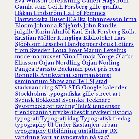
Eva Wilsson
föreläsning
Galleri Hagström
Gamla stan
Geith Forsberg
gille
graffitti
Håkan Lindström
Hall of Femmes
Hartwickska Huset
ICA
Ika Johannesson
Irma
Bloom
Johanna Röjgårds
John Randle
julgille
Karin Almlöf
Karl-Erik Forsberg
Kolla
Kristian Möller
Kungliga Biblioteket
Lars
SJööblom
Lessebo Handpappersbruk
Letters
from Sweden
Lotta Frost
Martin Lexelius
moderna museet
Nina Ulmaja
Norge
Olafur
Eliasson
Örjan Nordling
Örjan Norling
Pangea
Parasto Backman
post
pris
resa
Rönnells Antikvariat
sammankomst
seminarium
Show and Tell
SJ
stad
stadsvandring
STG
STG Google kalender
Stockholms typografiska gille
street art
Svensk Bokkonst
Svenska Tecknare
Systembolaget
tävling
Tele2
tendenser
trendspaning
tryckeribesök
tryckerihistoria
typografi
Typografi idag
Typografisk fredag
typography
UI
Under Kastanjen
urban
typography
Utbildning
utställning
UX
vandring
Vart är typografin på väg?