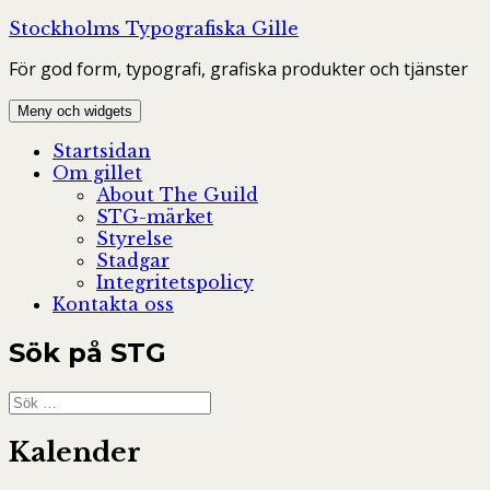
Hoppa
Stockholms Typografiska Gille
till
För god form, typografi, grafiska produkter och tjänster
innehåll
Meny och widgets
Startsidan
Om gillet
About The Guild
STG-märket
Styrelse
Stadgar
Integritetspolicy
Kontakta oss
Sök på STG
Sök
efter:
Kalender