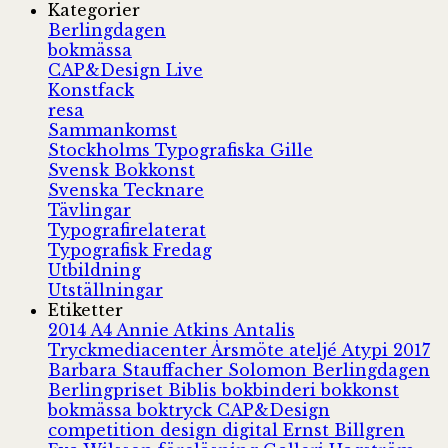
Kategorier
Berlingdagen
bokmässa
CAP&Design Live
Konstfack
resa
Sammankomst
Stockholms Typografiska Gille
Svensk Bokkonst
Svenska Tecknare
Tävlingar
Typografirelaterat
Typografisk Fredag
Utbildning
Utställningar
Etiketter
2014
A4
Annie Atkins
Antalis
Tryckmediacenter
Årsmöte
ateljé
Atypi 2017
Barbara Stauffacher Solomon
Berlingdagen
Berlingpriset
Biblis
bokbinderi
bokkonst
bokmässa
boktryck
CAP&Design
competition
design
digital
Ernst Billgren