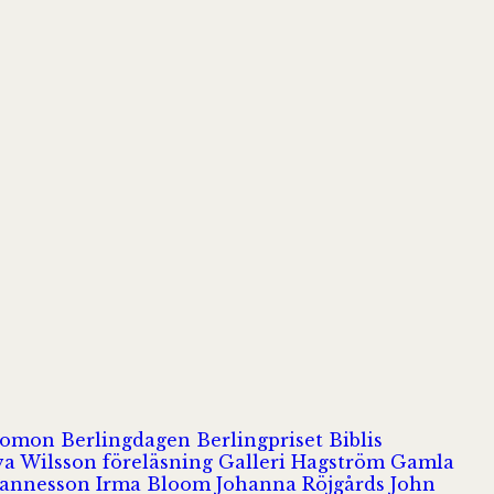
olomon
Berlingdagen
Berlingpriset
Biblis
va Wilsson
föreläsning
Galleri Hagström
Gamla
hannesson
Irma Bloom
Johanna Röjgårds
John