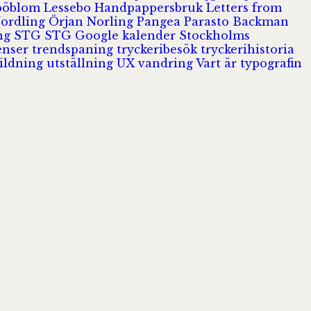
Jööblom
Lessebo Handpappersbruk
Letters from
Nordling
Örjan Norling
Pangea
Parasto Backman
ing
STG
STG Google kalender
Stockholms
enser
trendspaning
tryckeribesök
tryckerihistoria
ildning
utställning
UX
vandring
Vart är typografin