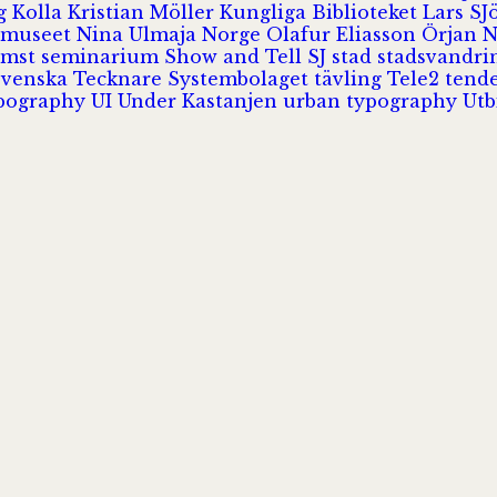
rg
Kolla
Kristian Möller
Kungliga Biblioteket
Lars S
 museet
Nina Ulmaja
Norge
Olafur Eliasson
Örjan 
omst
seminarium
Show and Tell
SJ
stad
stadsvandr
Svenska Tecknare
Systembolaget
tävling
Tele2
tend
pography
UI
Under Kastanjen
urban typography
Utb