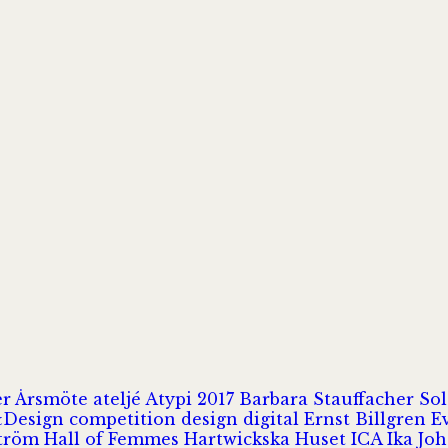
er
Årsmöte
ateljé
Atypi 2017
Barbara Stauffacher S
Design
competition
design
digital
Ernst Billgren
E
ström
Hall of Femmes
Hartwickska Huset
ICA
Ika Jo