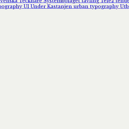
Svenska Tecknare
Systembolaget
tävling
Tele2
tend
pography
UI
Under Kastanjen
urban typography
Utb