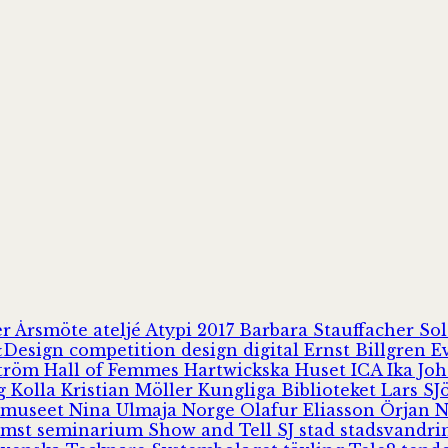
er
Årsmöte
ateljé
Atypi 2017
Barbara Stauffacher S
Design
competition
design
digital
Ernst Billgren
E
ström
Hall of Femmes
Hartwickska Huset
ICA
Ika Jo
rg
Kolla
Kristian Möller
Kungliga Biblioteket
Lars S
 museet
Nina Ulmaja
Norge
Olafur Eliasson
Örjan 
omst
seminarium
Show and Tell
SJ
stad
stadsvandr