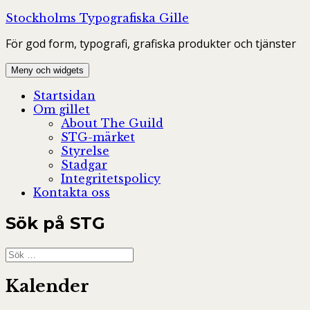
Hoppa
Stockholms Typografiska Gille
till
För god form, typografi, grafiska produkter och tjänster
innehåll
Meny och widgets
Startsidan
Om gillet
About The Guild
STG-märket
Styrelse
Stadgar
Integritetspolicy
Kontakta oss
Sök på STG
Sök
efter:
Kalender