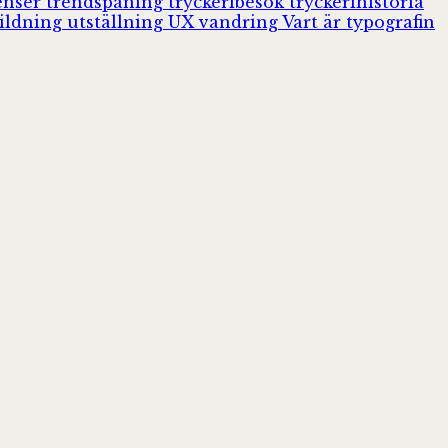
enser
trendspaning
tryckeribesök
tryckerihistoria
ildning
utställning
UX
vandring
Vart är typografin