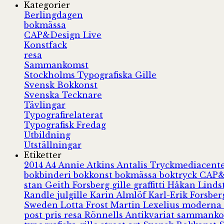
Kategorier
Berlingdagen
bokmässa
CAP&Design Live
Konstfack
resa
Sammankomst
Stockholms Typografiska Gille
Svensk Bokkonst
Svenska Tecknare
Tävlingar
Typografirelaterat
Typografisk Fredag
Utbildning
Utställningar
Etiketter
2014
A4
Annie Atkins
Antalis Tryckmediacent
bokbinderi
bokkonst
bokmässa
boktryck
CAP&
stan
Geith Forsberg
gille
graffitti
Håkan Lind
Randle
julgille
Karin Almlöf
Karl-Erik Forsbe
Sweden
Lotta Frost
Martin Lexelius
moderna
post
pris
resa
Rönnells Antikvariat
sammank