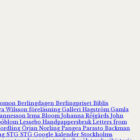
olomon
Berlingdagen
Berlingpriset
Biblis
va Wilsson
föreläsning
Galleri Hagström
Gamla
hannesson
Irma Bloom
Johanna Röjgårds
John
Jööblom
Lessebo Handpappersbruk
Letters from
Nordling
Örjan Norling
Pangea
Parasto Backman
ing
STG
STG Google kalender
Stockholms