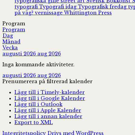
typografiska gille
street art
Svensk Bokkonst
typografi
Typografi idag
Typografisk fredag
ty
på väg?
vernissage
Whittington Press
Program
Program
Dag
Månad
Vecka
augusti 2026
aug 2026
Inga kommande aktiviteter.
augusti 2026
aug 2026
Prenumerera på filtrerad kalender
Lägg till i Timely-kalender
Lägg till i Google Kalender
Lägg till i Outlook
Lägg till i Apple Kalender
Lägg till i annan kalender
Export to XML
Integritetspolicy
Drivs med WordPress