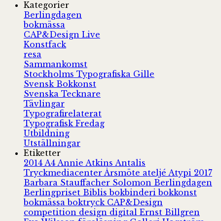
Kategorier
Berlingdagen
bokmässa
CAP&Design Live
Konstfack
resa
Sammankomst
Stockholms Typografiska Gille
Svensk Bokkonst
Svenska Tecknare
Tävlingar
Typografirelaterat
Typografisk Fredag
Utbildning
Utställningar
Etiketter
2014
A4
Annie Atkins
Antalis
Tryckmediacenter
Årsmöte
ateljé
Atypi 2017
Barbara Stauffacher Solomon
Berlingdagen
Berlingpriset
Biblis
bokbinderi
bokkonst
bokmässa
boktryck
CAP&Design
competition
design
digital
Ernst Billgren