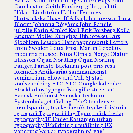
Eva Wilsson
föreläsning
Galleri Hagström
Gamla stan
Geith Forsberg
gille
graffitti
Håkan Lindström
Hall of Femmes
Hartwickska Huset
ICA
Ika Johannesson
Irma
Bloom
Johanna Röjgårds
John Randle
julgille
Karin Almlöf
Karl-Erik Forsberg
Kolla
Kristian Möller
Kungliga Biblioteket
Lars
SJööblom
Lessebo Handpappersbruk
Letters
from Sweden
Lotta Frost
Martin Lexelius
moderna museet
Nina Ulmaja
Norge
Olafur
Eliasson
Örjan Nordling
Örjan Norling
Pangea
Parasto Backman
post
pris
resa
Rönnells Antikvariat
sammankomst
seminarium
Show and Tell
SJ
stad
stadsvandring
STG
STG Google kalender
Stockholms typografiska gille
street art
Svensk Bokkonst
Svenska Tecknare
Systembolaget
tävling
Tele2
tendenser
trendspaning
tryckeribesök
tryckerihistoria
typografi
Typografi idag
Typografisk fredag
typography
UI
Under Kastanjen
urban
typography
Utbildning
utställning
UX
vandring
Vart är typografin på väg?