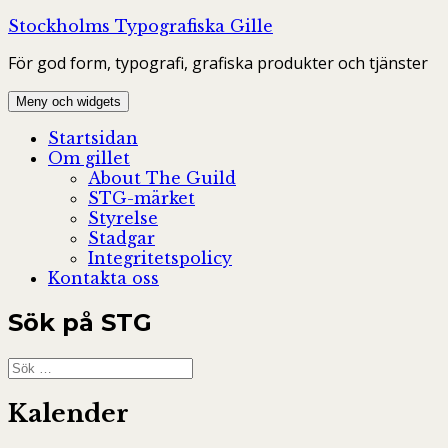
Hoppa
Stockholms Typografiska Gille
till
För god form, typografi, grafiska produkter och tjänster
innehåll
Meny och widgets
Startsidan
Om gillet
About The Guild
STG-märket
Styrelse
Stadgar
Integritetspolicy
Kontakta oss
Sök på STG
Sök
efter:
Kalender