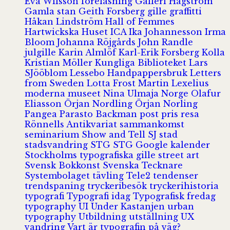
Eva Wilsson
föreläsning
Galleri Hagström
Gamla stan
Geith Forsberg
gille
graffitti
Håkan Lindström
Hall of Femmes
Hartwickska Huset
ICA
Ika Johannesson
Irma
Bloom
Johanna Röjgårds
John Randle
julgille
Karin Almlöf
Karl-Erik Forsberg
Kolla
Kristian Möller
Kungliga Biblioteket
Lars
SJööblom
Lessebo Handpappersbruk
Letters
from Sweden
Lotta Frost
Martin Lexelius
moderna museet
Nina Ulmaja
Norge
Olafur
Eliasson
Örjan Nordling
Örjan Norling
Pangea
Parasto Backman
post
pris
resa
Rönnells Antikvariat
sammankomst
seminarium
Show and Tell
SJ
stad
stadsvandring
STG
STG Google kalender
Stockholms typografiska gille
street art
Svensk Bokkonst
Svenska Tecknare
Systembolaget
tävling
Tele2
tendenser
trendspaning
tryckeribesök
tryckerihistoria
typografi
Typografi idag
Typografisk fredag
typography
UI
Under Kastanjen
urban
typography
Utbildning
utställning
UX
vandring
Vart är typografin på väg?