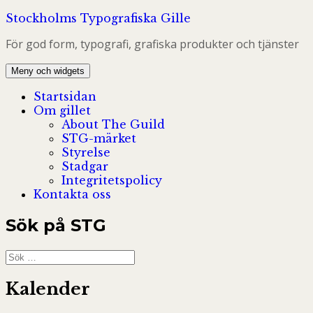
Hoppa
Stockholms Typografiska Gille
till
För god form, typografi, grafiska produkter och tjänster
innehåll
Meny och widgets
Startsidan
Om gillet
About The Guild
STG-märket
Styrelse
Stadgar
Integritetspolicy
Kontakta oss
Sök på STG
Sök
efter:
Kalender