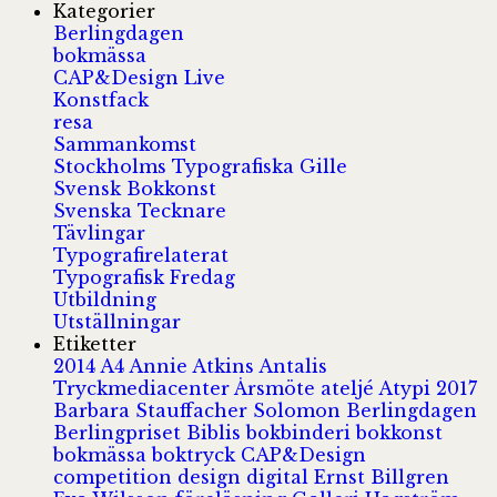
Kategorier
Berlingdagen
bokmässa
CAP&Design Live
Konstfack
resa
Sammankomst
Stockholms Typografiska Gille
Svensk Bokkonst
Svenska Tecknare
Tävlingar
Typografirelaterat
Typografisk Fredag
Utbildning
Utställningar
Etiketter
2014
A4
Annie Atkins
Antalis
Tryckmediacenter
Årsmöte
ateljé
Atypi 2017
Barbara Stauffacher Solomon
Berlingdagen
Berlingpriset
Biblis
bokbinderi
bokkonst
bokmässa
boktryck
CAP&Design
competition
design
digital
Ernst Billgren