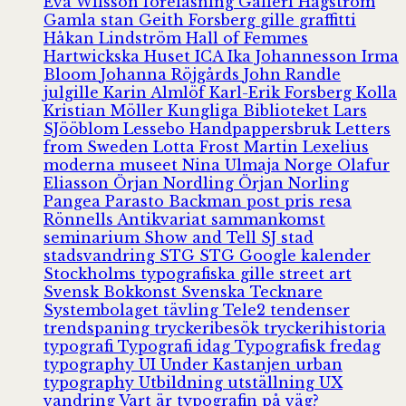
Eva Wilsson
föreläsning
Galleri Hagström
Gamla stan
Geith Forsberg
gille
graffitti
Håkan Lindström
Hall of Femmes
Hartwickska Huset
ICA
Ika Johannesson
Irma
Bloom
Johanna Röjgårds
John Randle
julgille
Karin Almlöf
Karl-Erik Forsberg
Kolla
Kristian Möller
Kungliga Biblioteket
Lars
SJööblom
Lessebo Handpappersbruk
Letters
from Sweden
Lotta Frost
Martin Lexelius
moderna museet
Nina Ulmaja
Norge
Olafur
Eliasson
Örjan Nordling
Örjan Norling
Pangea
Parasto Backman
post
pris
resa
Rönnells Antikvariat
sammankomst
seminarium
Show and Tell
SJ
stad
stadsvandring
STG
STG Google kalender
Stockholms typografiska gille
street art
Svensk Bokkonst
Svenska Tecknare
Systembolaget
tävling
Tele2
tendenser
trendspaning
tryckeribesök
tryckerihistoria
typografi
Typografi idag
Typografisk fredag
typography
UI
Under Kastanjen
urban
typography
Utbildning
utställning
UX
vandring
Vart är typografin på väg?