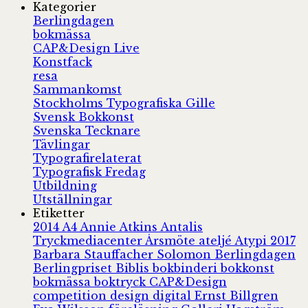
Kategorier
Berlingdagen
bokmässa
CAP&Design Live
Konstfack
resa
Sammankomst
Stockholms Typografiska Gille
Svensk Bokkonst
Svenska Tecknare
Tävlingar
Typografirelaterat
Typografisk Fredag
Utbildning
Utställningar
Etiketter
2014
A4
Annie Atkins
Antalis
Tryckmediacenter
Årsmöte
ateljé
Atypi 2017
Barbara Stauffacher Solomon
Berlingdagen
Berlingpriset
Biblis
bokbinderi
bokkonst
bokmässa
boktryck
CAP&Design
competition
design
digital
Ernst Billgren