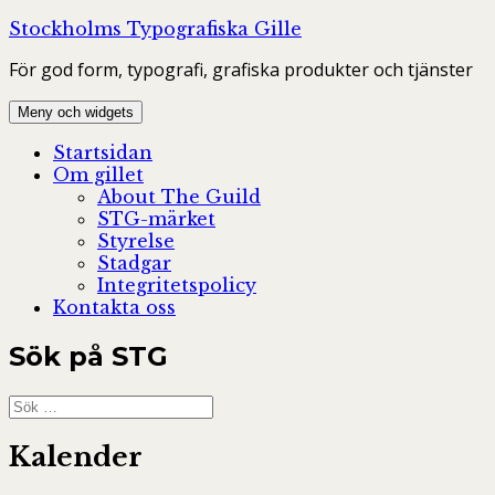
Hoppa
Stockholms Typografiska Gille
till
För god form, typografi, grafiska produkter och tjänster
innehåll
Meny och widgets
Startsidan
Om gillet
About The Guild
STG-märket
Styrelse
Stadgar
Integritetspolicy
Kontakta oss
Sök på STG
Sök
efter:
Kalender