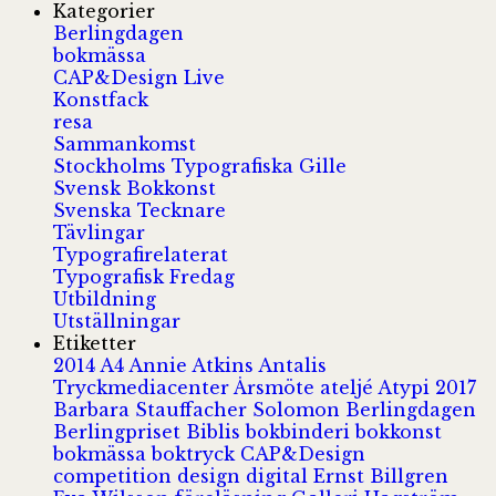
Kategorier
Berlingdagen
bokmässa
CAP&Design Live
Konstfack
resa
Sammankomst
Stockholms Typografiska Gille
Svensk Bokkonst
Svenska Tecknare
Tävlingar
Typografirelaterat
Typografisk Fredag
Utbildning
Utställningar
Etiketter
2014
A4
Annie Atkins
Antalis
Tryckmediacenter
Årsmöte
ateljé
Atypi 2017
Barbara Stauffacher Solomon
Berlingdagen
Berlingpriset
Biblis
bokbinderi
bokkonst
bokmässa
boktryck
CAP&Design
competition
design
digital
Ernst Billgren