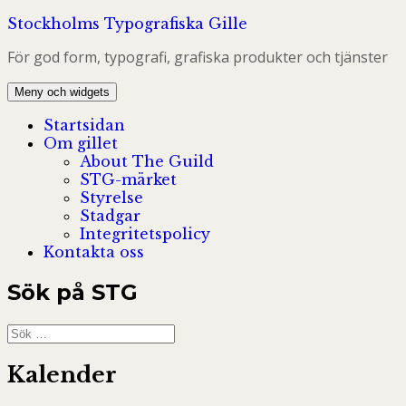
Hoppa
Stockholms Typografiska Gille
till
För god form, typografi, grafiska produkter och tjänster
innehåll
Meny och widgets
Startsidan
Om gillet
About The Guild
STG-märket
Styrelse
Stadgar
Integritetspolicy
Kontakta oss
Sök på STG
Sök
efter:
Kalender