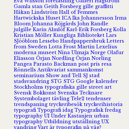
Eva Wilsson
föreläsning
Galleri Hagström
Gamla stan
Geith Forsberg
gille
graffitti
Håkan Lindström
Hall of Femmes
Hartwickska Huset
ICA
Ika Johannesson
Irma
Bloom
Johanna Röjgårds
John Randle
julgille
Karin Almlöf
Karl-Erik Forsberg
Kolla
Kristian Möller
Kungliga Biblioteket
Lars
SJööblom
Lessebo Handpappersbruk
Letters
from Sweden
Lotta Frost
Martin Lexelius
moderna museet
Nina Ulmaja
Norge
Olafur
Eliasson
Örjan Nordling
Örjan Norling
Pangea
Parasto Backman
post
pris
resa
Rönnells Antikvariat
sammankomst
seminarium
Show and Tell
SJ
stad
stadsvandring
STG
STG Google kalender
Stockholms typografiska gille
street art
Svensk Bokkonst
Svenska Tecknare
Systembolaget
tävling
Tele2
tendenser
trendspaning
tryckeribesök
tryckerihistoria
typografi
Typografi idag
Typografisk fredag
typography
UI
Under Kastanjen
urban
typography
Utbildning
utställning
UX
vandring
Vart är typografin på väg?