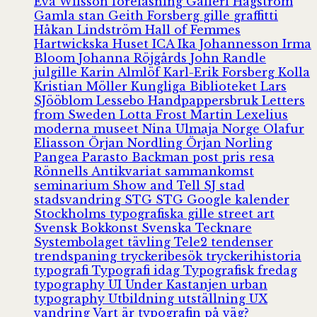
Eva Wilsson
föreläsning
Galleri Hagström
Gamla stan
Geith Forsberg
gille
graffitti
Håkan Lindström
Hall of Femmes
Hartwickska Huset
ICA
Ika Johannesson
Irma
Bloom
Johanna Röjgårds
John Randle
julgille
Karin Almlöf
Karl-Erik Forsberg
Kolla
Kristian Möller
Kungliga Biblioteket
Lars
SJööblom
Lessebo Handpappersbruk
Letters
from Sweden
Lotta Frost
Martin Lexelius
moderna museet
Nina Ulmaja
Norge
Olafur
Eliasson
Örjan Nordling
Örjan Norling
Pangea
Parasto Backman
post
pris
resa
Rönnells Antikvariat
sammankomst
seminarium
Show and Tell
SJ
stad
stadsvandring
STG
STG Google kalender
Stockholms typografiska gille
street art
Svensk Bokkonst
Svenska Tecknare
Systembolaget
tävling
Tele2
tendenser
trendspaning
tryckeribesök
tryckerihistoria
typografi
Typografi idag
Typografisk fredag
typography
UI
Under Kastanjen
urban
typography
Utbildning
utställning
UX
vandring
Vart är typografin på väg?