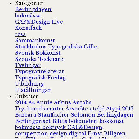
Kategorier
Berlingdagen
bokmässa
CAP&Design Live
Konstfack
resa
Sammankomst
Stockholms Typografiska Gille
Svensk Bokkonst
Svenska Tecknare
Tävlingar
Typografirelaterat
Typografisk Fredag
Utbildning
Utställningar
Etiketter
2014
A4
Annie Atkins
Antalis
Tryckmediacenter
Årsmöte
ateljé
Atypi 2017
Barbara Stauffacher Solomon
Berlingdagen
Berlingpriset
Biblis
bokbinderi
bokkonst
bokmässa
boktryck
CAP&Design
competition
design
digital
Ernst Billgren