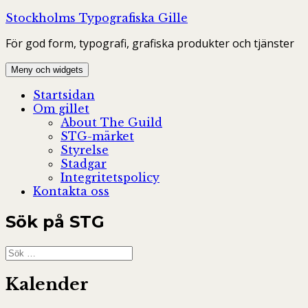
Hoppa
Stockholms Typografiska Gille
till
För god form, typografi, grafiska produkter och tjänster
innehåll
Meny och widgets
Startsidan
Om gillet
About The Guild
STG-märket
Styrelse
Stadgar
Integritetspolicy
Kontakta oss
Sök på STG
Sök
efter:
Kalender