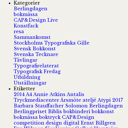
Kategorier
Berlingdagen
bokmässa
CAP&Design Live
Konstfack
resa
Sammankomst
Stockholms Typografiska Gille
Svensk Bokkonst
Svenska Tecknare
Tävlingar
Typografirelaterat
Typografisk Fredag
Utbildning
Utställningar
Etiketter
2014
A4
Annie Atkins
Antalis
Tryckmediacenter
Årsmöte
ateljé
Atypi 2017
Barbara Stauffacher Solomon
Berlingdagen
Berlingpriset
Biblis
bokbinderi
bokkonst
bokmässa
boktryck
CAP&Design
competition
design
digital
Ernst Billgren