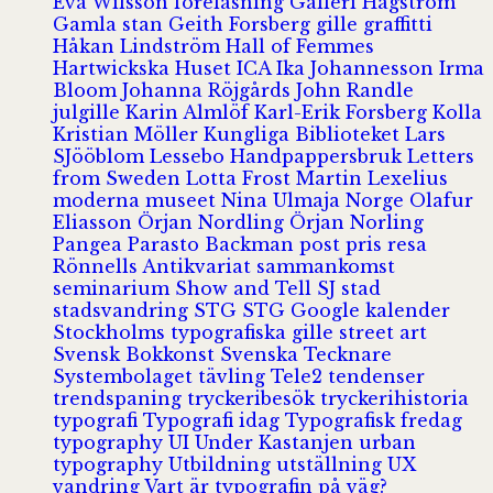
Eva Wilsson
föreläsning
Galleri Hagström
Gamla stan
Geith Forsberg
gille
graffitti
Håkan Lindström
Hall of Femmes
Hartwickska Huset
ICA
Ika Johannesson
Irma
Bloom
Johanna Röjgårds
John Randle
julgille
Karin Almlöf
Karl-Erik Forsberg
Kolla
Kristian Möller
Kungliga Biblioteket
Lars
SJööblom
Lessebo Handpappersbruk
Letters
from Sweden
Lotta Frost
Martin Lexelius
moderna museet
Nina Ulmaja
Norge
Olafur
Eliasson
Örjan Nordling
Örjan Norling
Pangea
Parasto Backman
post
pris
resa
Rönnells Antikvariat
sammankomst
seminarium
Show and Tell
SJ
stad
stadsvandring
STG
STG Google kalender
Stockholms typografiska gille
street art
Svensk Bokkonst
Svenska Tecknare
Systembolaget
tävling
Tele2
tendenser
trendspaning
tryckeribesök
tryckerihistoria
typografi
Typografi idag
Typografisk fredag
typography
UI
Under Kastanjen
urban
typography
Utbildning
utställning
UX
vandring
Vart är typografin på väg?