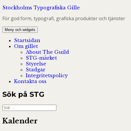
Hoppa
Stockholms Typografiska Gille
till
För god form, typografi, grafiska produkter och tjänster
innehåll
Meny och widgets
Startsidan
Om gillet
About The Guild
STG-märket
Styrelse
Stadgar
Integritetspolicy
Kontakta oss
Sök på STG
Sök
efter:
Kalender