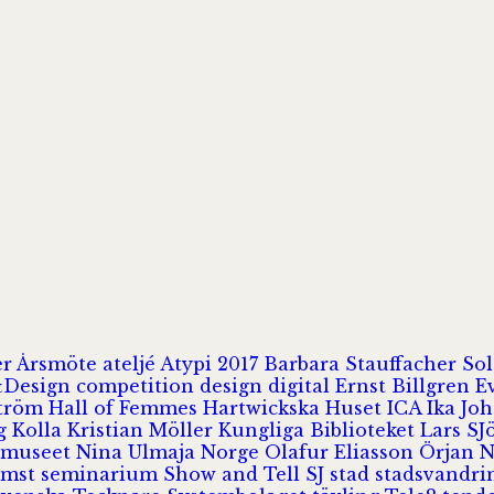
er
Årsmöte
ateljé
Atypi 2017
Barbara Stauffacher S
Design
competition
design
digital
Ernst Billgren
E
ström
Hall of Femmes
Hartwickska Huset
ICA
Ika Jo
rg
Kolla
Kristian Möller
Kungliga Biblioteket
Lars S
 museet
Nina Ulmaja
Norge
Olafur Eliasson
Örjan 
omst
seminarium
Show and Tell
SJ
stad
stadsvandr