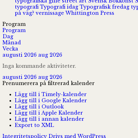
typografiska gille
street art
Svensk Bokkonst
typografi
Typografi idag
Typografisk fredag
ty
på väg?
vernissage
Whittington Press
Program
Program
Dag
Månad
Vecka
augusti 2026
aug 2026
Inga kommande aktiviteter.
augusti 2026
aug 2026
Prenumerera på filtrerad kalender
Lägg till i Timely-kalender
Lägg till i Google Kalender
Lägg till i Outlook
Lägg till i Apple Kalender
Lägg till i annan kalender
Export to XML
Integritetspolicy
Drivs med WordPress