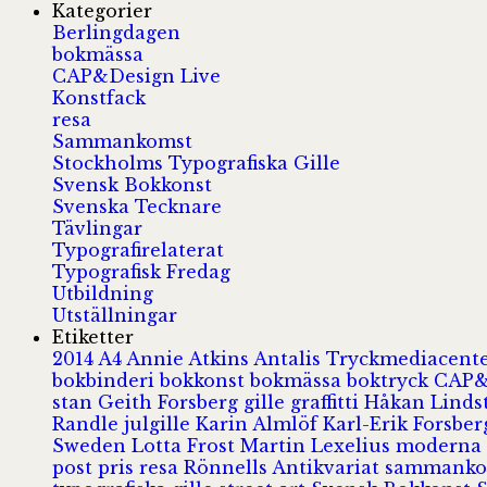
Kategorier
Berlingdagen
bokmässa
CAP&Design Live
Konstfack
resa
Sammankomst
Stockholms Typografiska Gille
Svensk Bokkonst
Svenska Tecknare
Tävlingar
Typografirelaterat
Typografisk Fredag
Utbildning
Utställningar
Etiketter
2014
A4
Annie Atkins
Antalis Tryckmediacent
bokbinderi
bokkonst
bokmässa
boktryck
CAP&
stan
Geith Forsberg
gille
graffitti
Håkan Lind
Randle
julgille
Karin Almlöf
Karl-Erik Forsbe
Sweden
Lotta Frost
Martin Lexelius
moderna
post
pris
resa
Rönnells Antikvariat
sammank