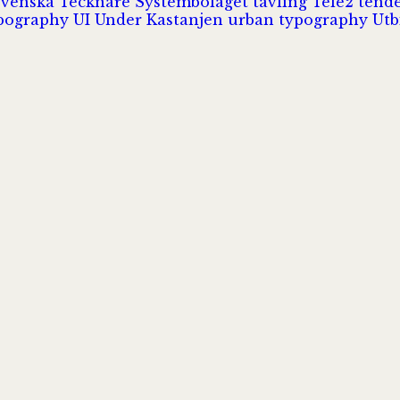
Svenska Tecknare
Systembolaget
tävling
Tele2
tend
pography
UI
Under Kastanjen
urban typography
Utb