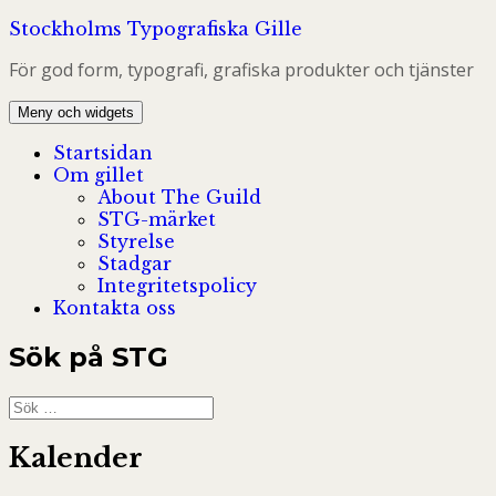
Hoppa
Stockholms Typografiska Gille
till
För god form, typografi, grafiska produkter och tjänster
innehåll
Meny och widgets
Startsidan
Om gillet
About The Guild
STG-märket
Styrelse
Stadgar
Integritetspolicy
Kontakta oss
Sök på STG
Sök
efter:
Kalender