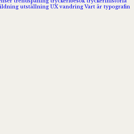
enser
trendspaning
tryckeribesök
tryckerihistoria
ildning
utställning
UX
vandring
Vart är typografin