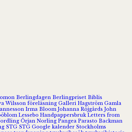
olomon
Berlingdagen
Berlingpriset
Biblis
va Wilsson
föreläsning
Galleri Hagström
Gamla
hannesson
Irma Bloom
Johanna Röjgårds
John
Jööblom
Lessebo Handpappersbruk
Letters from
Nordling
Örjan Norling
Pangea
Parasto Backman
ing
STG
STG Google kalender
Stockholms