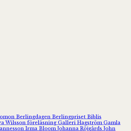
olomon
Berlingdagen
Berlingpriset
Biblis
va Wilsson
föreläsning
Galleri Hagström
Gamla
hannesson
Irma Bloom
Johanna Röjgårds
John