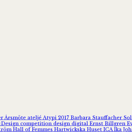
er
Årsmöte
ateljé
Atypi 2017
Barbara Stauffacher S
Design
competition
design
digital
Ernst Billgren
E
ström
Hall of Femmes
Hartwickska Huset
ICA
Ika Jo