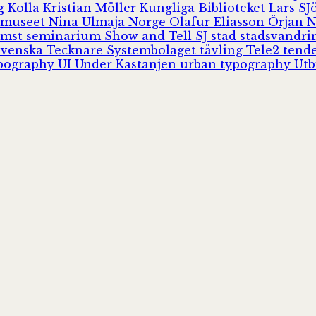
rg
Kolla
Kristian Möller
Kungliga Biblioteket
Lars S
 museet
Nina Ulmaja
Norge
Olafur Eliasson
Örjan 
omst
seminarium
Show and Tell
SJ
stad
stadsvandr
Svenska Tecknare
Systembolaget
tävling
Tele2
tend
pography
UI
Under Kastanjen
urban typography
Utb