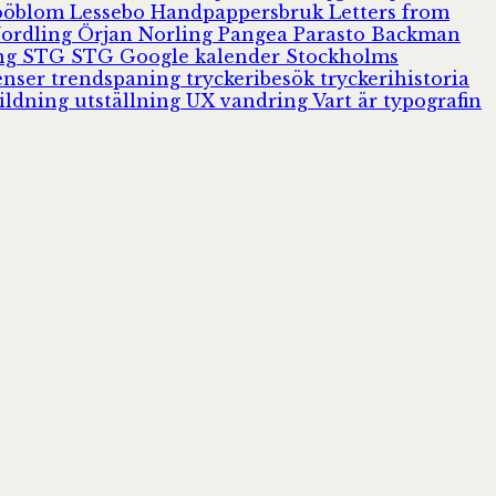
Jööblom
Lessebo Handpappersbruk
Letters from
Nordling
Örjan Norling
Pangea
Parasto Backman
ing
STG
STG Google kalender
Stockholms
enser
trendspaning
tryckeribesök
tryckerihistoria
ildning
utställning
UX
vandring
Vart är typografin