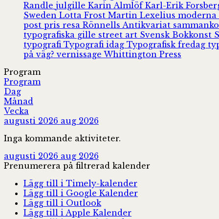
Randle
julgille
Karin Almlöf
Karl-Erik Forsbe
Sweden
Lotta Frost
Martin Lexelius
moderna
post
pris
resa
Rönnells Antikvariat
sammank
typografiska gille
street art
Svensk Bokkonst
typografi
Typografi idag
Typografisk fredag
ty
på väg?
vernissage
Whittington Press
Program
Program
Dag
Månad
Vecka
augusti 2026
aug 2026
Inga kommande aktiviteter.
augusti 2026
aug 2026
Prenumerera på filtrerad kalender
Lägg till i Timely-kalender
Lägg till i Google Kalender
Lägg till i Outlook
Lägg till i Apple Kalender