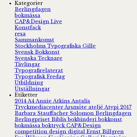
Kategorier
Berlingdagen
bokmässa
CAP&Design Live
Konstfack
resa
Sammankomst
Stockholms Typografiska Gille
Svensk Bokkonst
Svenska Tecknare
Tävlingar
Typografirelaterat
Typografisk Fredag
Utbildning
Utställningar
Etiketter
2014
A4
Annie Atkins
Antalis
Tryckmediacenter
Årsmöte
ateljé
Atypi 2017
Barbara Stauffacher Solomon
Berlingdagen
Berlingpriset
Biblis
bokbinderi
bokkonst
bokmässa
boktryck
CAP&Design
competition
design
digital
Ernst Billgren