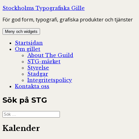
Hoppa
Stockholms Typografiska Gille
till
För god form, typografi, grafiska produkter och tjänster
innehåll
Meny och widgets
Startsidan
Om gillet
About The Guild
STG-märket
Styrelse
Stadgar
Integritetspolicy
Kontakta oss
Sök på STG
Sök
efter:
Kalender