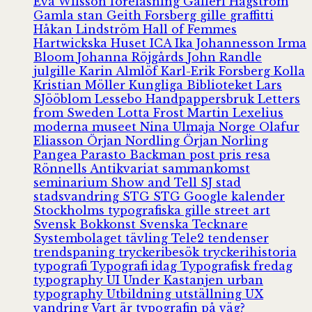
Eva Wilsson
föreläsning
Galleri Hagström
Gamla stan
Geith Forsberg
gille
graffitti
Håkan Lindström
Hall of Femmes
Hartwickska Huset
ICA
Ika Johannesson
Irma
Bloom
Johanna Röjgårds
John Randle
julgille
Karin Almlöf
Karl-Erik Forsberg
Kolla
Kristian Möller
Kungliga Biblioteket
Lars
SJööblom
Lessebo Handpappersbruk
Letters
from Sweden
Lotta Frost
Martin Lexelius
moderna museet
Nina Ulmaja
Norge
Olafur
Eliasson
Örjan Nordling
Örjan Norling
Pangea
Parasto Backman
post
pris
resa
Rönnells Antikvariat
sammankomst
seminarium
Show and Tell
SJ
stad
stadsvandring
STG
STG Google kalender
Stockholms typografiska gille
street art
Svensk Bokkonst
Svenska Tecknare
Systembolaget
tävling
Tele2
tendenser
trendspaning
tryckeribesök
tryckerihistoria
typografi
Typografi idag
Typografisk fredag
typography
UI
Under Kastanjen
urban
typography
Utbildning
utställning
UX
vandring
Vart är typografin på väg?