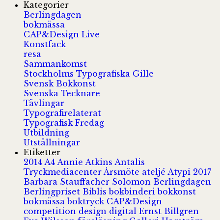
Kategorier
Berlingdagen
bokmässa
CAP&Design Live
Konstfack
resa
Sammankomst
Stockholms Typografiska Gille
Svensk Bokkonst
Svenska Tecknare
Tävlingar
Typografirelaterat
Typografisk Fredag
Utbildning
Utställningar
Etiketter
2014
A4
Annie Atkins
Antalis
Tryckmediacenter
Årsmöte
ateljé
Atypi 2017
Barbara Stauffacher Solomon
Berlingdagen
Berlingpriset
Biblis
bokbinderi
bokkonst
bokmässa
boktryck
CAP&Design
competition
design
digital
Ernst Billgren