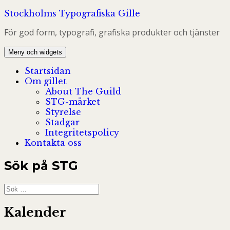
Hoppa
Stockholms Typografiska Gille
till
För god form, typografi, grafiska produkter och tjänster
innehåll
Meny och widgets
Startsidan
Om gillet
About The Guild
STG-märket
Styrelse
Stadgar
Integritetspolicy
Kontakta oss
Sök på STG
Sök
efter:
Kalender