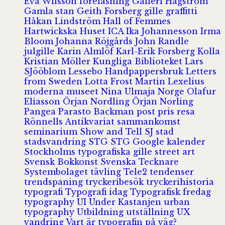
Eva Wilsson
föreläsning
Galleri Hagström
Gamla stan
Geith Forsberg
gille
graffitti
Håkan Lindström
Hall of Femmes
Hartwickska Huset
ICA
Ika Johannesson
Irma
Bloom
Johanna Röjgårds
John Randle
julgille
Karin Almlöf
Karl-Erik Forsberg
Kolla
Kristian Möller
Kungliga Biblioteket
Lars
SJööblom
Lessebo Handpappersbruk
Letters
from Sweden
Lotta Frost
Martin Lexelius
moderna museet
Nina Ulmaja
Norge
Olafur
Eliasson
Örjan Nordling
Örjan Norling
Pangea
Parasto Backman
post
pris
resa
Rönnells Antikvariat
sammankomst
seminarium
Show and Tell
SJ
stad
stadsvandring
STG
STG Google kalender
Stockholms typografiska gille
street art
Svensk Bokkonst
Svenska Tecknare
Systembolaget
tävling
Tele2
tendenser
trendspaning
tryckeribesök
tryckerihistoria
typografi
Typografi idag
Typografisk fredag
typography
UI
Under Kastanjen
urban
typography
Utbildning
utställning
UX
vandring
Vart är typografin på väg?