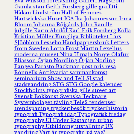
Eva Wilsson
föreläsning
Galleri Hagström
Gamla stan
Geith Forsberg
gille
graffitti
Håkan Lindström
Hall of Femmes
Hartwickska Huset
ICA
Ika Johannesson
Irma
Bloom
Johanna Röjgårds
John Randle
julgille
Karin Almlöf
Karl-Erik Forsberg
Kolla
Kristian Möller
Kungliga Biblioteket
Lars
SJööblom
Lessebo Handpappersbruk
Letters
from Sweden
Lotta Frost
Martin Lexelius
moderna museet
Nina Ulmaja
Norge
Olafur
Eliasson
Örjan Nordling
Örjan Norling
Pangea
Parasto Backman
post
pris
resa
Rönnells Antikvariat
sammankomst
seminarium
Show and Tell
SJ
stad
stadsvandring
STG
STG Google kalender
Stockholms typografiska gille
street art
Svensk Bokkonst
Svenska Tecknare
Systembolaget
tävling
Tele2
tendenser
trendspaning
tryckeribesök
tryckerihistoria
typografi
Typografi idag
Typografisk fredag
typography
UI
Under Kastanjen
urban
typography
Utbildning
utställning
UX
vandring
Vart är typografin på väg?