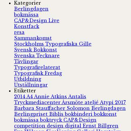
Kategorier
Berlingdagen
bokmässa
CAP&Design Live
Konstfack
resa
Sammankomst
Stockholms Typografiska Gille
Svensk Bokkonst
Svenska Tecknare
Tävlingar
Typografirelaterat
Typografisk Fredag
Utbildning
Utställningar
Etiketter
2014
A4
Annie Atkins
Antalis
Tryckmediacenter
Årsmöte
ateljé
Atypi 2017
Barbara Stauffacher Solomon
Berlingdagen
Berlingpriset
Biblis
bokbinderi
bokkonst
bokmässa
boktryck
CAP&Design
competition
design
digital
Ernst Billgren