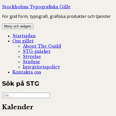
Hoppa
Stockholms Typografiska Gille
till
För god form, typografi, grafiska produkter och tjänster
innehåll
Meny och widgets
Startsidan
Om gillet
About The Guild
STG-märket
Styrelse
Stadgar
Integritetspolicy
Kontakta oss
Sök på STG
Sök
efter:
Kalender