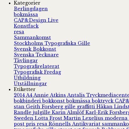
Kategorier
Berlingdagen
bokmässa
CAP&Design Live
Konstfack
resa
Sammankomst
Stockholms Typografiska Gille
Svensk Bokkonst
Svenska Tecknare
Tävlingar
Typografirelaterat
Typografisk Fredag
Utbildning
Utställningar
Etiketter
2014
A4
Annie Atkins
Antalis Tryckmediacent
bokbinderi
bokkonst
bokmässa
boktryck
CAP&
stan
Geith Forsberg
gille
graffitti
Håkan Lind
Randle
julgille
Karin Almlöf
Karl-Erik Forsbe
Sweden
Lotta Frost
Martin Lexelius
moderna
post
pris
resa
Rönnells Antikvariat
sammank