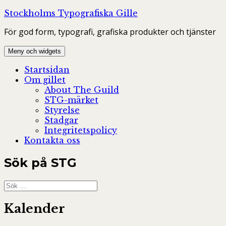
Hoppa
Stockholms Typografiska Gille
till
För god form, typografi, grafiska produkter och tjänster
innehåll
Meny och widgets
Startsidan
Om gillet
About The Guild
STG-märket
Styrelse
Stadgar
Integritetspolicy
Kontakta oss
Sök på STG
Sök
efter:
Kalender