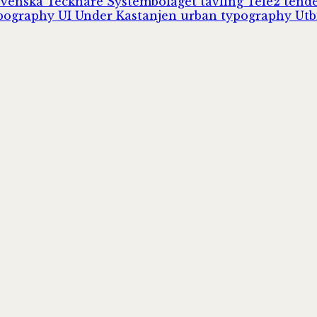
Svenska Tecknare
Systembolaget
tävling
Tele2
tend
pography
UI
Under Kastanjen
urban typography
Utb