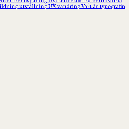
enser
trendspaning
tryckeribesök
tryckerihistoria
ildning
utställning
UX
vandring
Vart är typografin