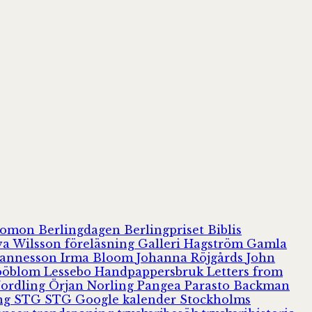
olomon
Berlingdagen
Berlingpriset
Biblis
va Wilsson
föreläsning
Galleri Hagström
Gamla
hannesson
Irma Bloom
Johanna Röjgårds
John
Jööblom
Lessebo Handpappersbruk
Letters from
Nordling
Örjan Norling
Pangea
Parasto Backman
ing
STG
STG Google kalender
Stockholms