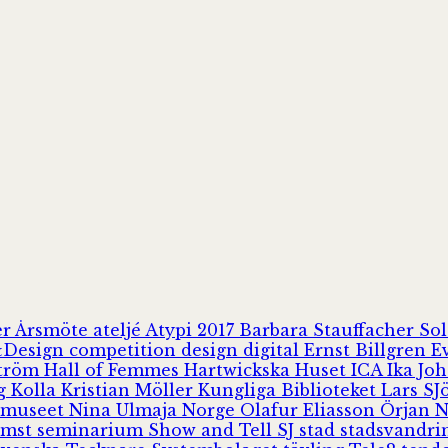
er
Årsmöte
ateljé
Atypi 2017
Barbara Stauffacher S
Design
competition
design
digital
Ernst Billgren
E
ström
Hall of Femmes
Hartwickska Huset
ICA
Ika Jo
rg
Kolla
Kristian Möller
Kungliga Biblioteket
Lars S
 museet
Nina Ulmaja
Norge
Olafur Eliasson
Örjan 
omst
seminarium
Show and Tell
SJ
stad
stadsvandr