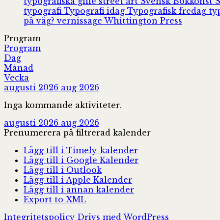
typografiska gille
street art
Svensk Bokkonst
typografi
Typografi idag
Typografisk fredag
ty
på väg?
vernissage
Whittington Press
Program
Program
Dag
Månad
Vecka
augusti 2026
aug 2026
Inga kommande aktiviteter.
augusti 2026
aug 2026
Prenumerera på filtrerad kalender
Lägg till i Timely-kalender
Lägg till i Google Kalender
Lägg till i Outlook
Lägg till i Apple Kalender
Lägg till i annan kalender
Export to XML
Integritetspolicy
Drivs med WordPress