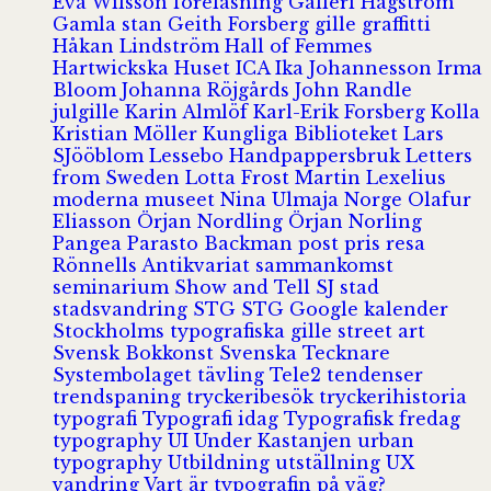
Eva Wilsson
föreläsning
Galleri Hagström
Gamla stan
Geith Forsberg
gille
graffitti
Håkan Lindström
Hall of Femmes
Hartwickska Huset
ICA
Ika Johannesson
Irma
Bloom
Johanna Röjgårds
John Randle
julgille
Karin Almlöf
Karl-Erik Forsberg
Kolla
Kristian Möller
Kungliga Biblioteket
Lars
SJööblom
Lessebo Handpappersbruk
Letters
from Sweden
Lotta Frost
Martin Lexelius
moderna museet
Nina Ulmaja
Norge
Olafur
Eliasson
Örjan Nordling
Örjan Norling
Pangea
Parasto Backman
post
pris
resa
Rönnells Antikvariat
sammankomst
seminarium
Show and Tell
SJ
stad
stadsvandring
STG
STG Google kalender
Stockholms typografiska gille
street art
Svensk Bokkonst
Svenska Tecknare
Systembolaget
tävling
Tele2
tendenser
trendspaning
tryckeribesök
tryckerihistoria
typografi
Typografi idag
Typografisk fredag
typography
UI
Under Kastanjen
urban
typography
Utbildning
utställning
UX
vandring
Vart är typografin på väg?