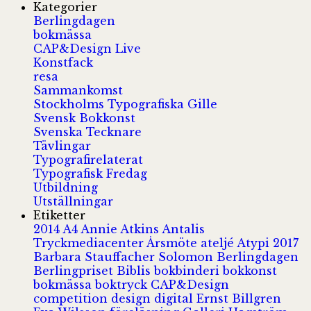
Kategorier
Berlingdagen
bokmässa
CAP&Design Live
Konstfack
resa
Sammankomst
Stockholms Typografiska Gille
Svensk Bokkonst
Svenska Tecknare
Tävlingar
Typografirelaterat
Typografisk Fredag
Utbildning
Utställningar
Etiketter
2014
A4
Annie Atkins
Antalis
Tryckmediacenter
Årsmöte
ateljé
Atypi 2017
Barbara Stauffacher Solomon
Berlingdagen
Berlingpriset
Biblis
bokbinderi
bokkonst
bokmässa
boktryck
CAP&Design
competition
design
digital
Ernst Billgren