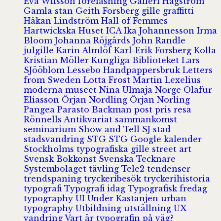
Eva Wilsson
föreläsning
Galleri Hagström
Gamla stan
Geith Forsberg
gille
graffitti
Håkan Lindström
Hall of Femmes
Hartwickska Huset
ICA
Ika Johannesson
Irma
Bloom
Johanna Röjgårds
John Randle
julgille
Karin Almlöf
Karl-Erik Forsberg
Kolla
Kristian Möller
Kungliga Biblioteket
Lars
SJööblom
Lessebo Handpappersbruk
Letters
from Sweden
Lotta Frost
Martin Lexelius
moderna museet
Nina Ulmaja
Norge
Olafur
Eliasson
Örjan Nordling
Örjan Norling
Pangea
Parasto Backman
post
pris
resa
Rönnells Antikvariat
sammankomst
seminarium
Show and Tell
SJ
stad
stadsvandring
STG
STG Google kalender
Stockholms typografiska gille
street art
Svensk Bokkonst
Svenska Tecknare
Systembolaget
tävling
Tele2
tendenser
trendspaning
tryckeribesök
tryckerihistoria
typografi
Typografi idag
Typografisk fredag
typography
UI
Under Kastanjen
urban
typography
Utbildning
utställning
UX
vandring
Vart är typografin på väg?