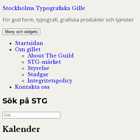
Hoppa
Stockholms Typografiska Gille
till
För god form, typografi, grafiska produkter och tjänster
innehåll
Meny och widgets
Startsidan
Om gillet
About The Guild
STG-märket
Styrelse
Stadgar
Integritetspolicy
Kontakta oss
Sök på STG
Sök
efter:
Kalender