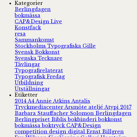
Kategorier
Berlingdagen
bokmässa
CAP&Design Live
Konstfack
resa
Sammankomst
Stockholms Typografiska Gille
Svensk Bokkonst
Svenska Tecknare
Tävlingar
Typografirelaterat
Typografisk Fredag
Utbildning
Utställningar
Etiketter
2014
A4
Annie Atkins
Antalis
Tryckmediacenter
Årsmöte
ateljé
Atypi 2017
Barbara Stauffacher Solomon
Berlingdagen
Berlingpriset
Biblis
bokbinderi
bokkonst
bokmässa
boktryck
CAP&Design
competition
design
digital
Ernst Billgren