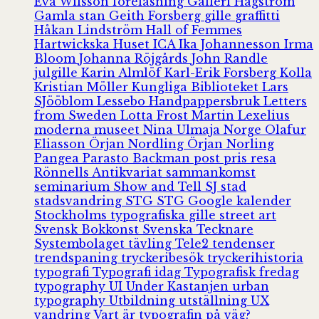
Eva Wilsson
föreläsning
Galleri Hagström
Gamla stan
Geith Forsberg
gille
graffitti
Håkan Lindström
Hall of Femmes
Hartwickska Huset
ICA
Ika Johannesson
Irma
Bloom
Johanna Röjgårds
John Randle
julgille
Karin Almlöf
Karl-Erik Forsberg
Kolla
Kristian Möller
Kungliga Biblioteket
Lars
SJööblom
Lessebo Handpappersbruk
Letters
from Sweden
Lotta Frost
Martin Lexelius
moderna museet
Nina Ulmaja
Norge
Olafur
Eliasson
Örjan Nordling
Örjan Norling
Pangea
Parasto Backman
post
pris
resa
Rönnells Antikvariat
sammankomst
seminarium
Show and Tell
SJ
stad
stadsvandring
STG
STG Google kalender
Stockholms typografiska gille
street art
Svensk Bokkonst
Svenska Tecknare
Systembolaget
tävling
Tele2
tendenser
trendspaning
tryckeribesök
tryckerihistoria
typografi
Typografi idag
Typografisk fredag
typography
UI
Under Kastanjen
urban
typography
Utbildning
utställning
UX
vandring
Vart är typografin på väg?