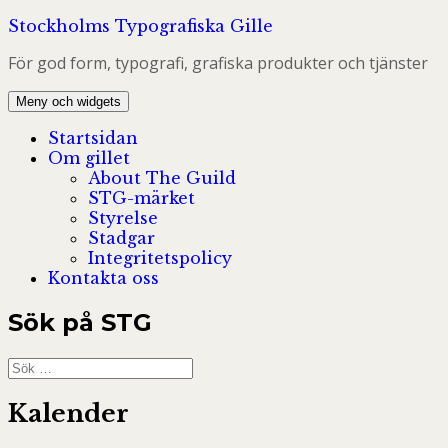
Hoppa
Stockholms Typografiska Gille
till
För god form, typografi, grafiska produkter och tjänster
innehåll
Meny och widgets
Startsidan
Om gillet
About The Guild
STG-märket
Styrelse
Stadgar
Integritetspolicy
Kontakta oss
Sök på STG
Sök
efter:
Kalender