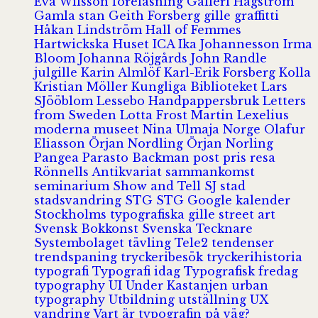
Eva Wilsson
föreläsning
Galleri Hagström
Gamla stan
Geith Forsberg
gille
graffitti
Håkan Lindström
Hall of Femmes
Hartwickska Huset
ICA
Ika Johannesson
Irma
Bloom
Johanna Röjgårds
John Randle
julgille
Karin Almlöf
Karl-Erik Forsberg
Kolla
Kristian Möller
Kungliga Biblioteket
Lars
SJööblom
Lessebo Handpappersbruk
Letters
from Sweden
Lotta Frost
Martin Lexelius
moderna museet
Nina Ulmaja
Norge
Olafur
Eliasson
Örjan Nordling
Örjan Norling
Pangea
Parasto Backman
post
pris
resa
Rönnells Antikvariat
sammankomst
seminarium
Show and Tell
SJ
stad
stadsvandring
STG
STG Google kalender
Stockholms typografiska gille
street art
Svensk Bokkonst
Svenska Tecknare
Systembolaget
tävling
Tele2
tendenser
trendspaning
tryckeribesök
tryckerihistoria
typografi
Typografi idag
Typografisk fredag
typography
UI
Under Kastanjen
urban
typography
Utbildning
utställning
UX
vandring
Vart är typografin på väg?