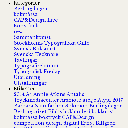
Kategorier
Berlingdagen
bokmässa
CAP&Design Live
Konstfack
resa
Sammankomst
Stockholms Typografiska Gille
Svensk Bokkonst
Svenska Tecknare
Tävlingar
Typografirelaterat
Typografisk Fredag
Utbildning
Utställningar
Etiketter
2014
A4
Annie Atkins
Antalis
Tryckmediacenter
Årsmöte
ateljé
Atypi 2017
Barbara Stauffacher Solomon
Berlingdagen
Berlingpriset
Biblis
bokbinderi
bokkonst
bokmässa
boktryck
CAP&Design
competition
design
digital
Ernst Billgren