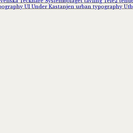
Svenska Tecknare
Systembolaget
tävling
Tele2
tend
pography
UI
Under Kastanjen
urban typography
Utb