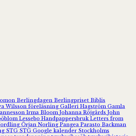
olomon
Berlingdagen
Berlingpriset
Biblis
va Wilsson
föreläsning
Galleri Hagström
Gamla
hannesson
Irma Bloom
Johanna Röjgårds
John
Jööblom
Lessebo Handpappersbruk
Letters from
Nordling
Örjan Norling
Pangea
Parasto Backman
ing
STG
STG Google kalender
Stockholms