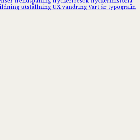
enser
trendspaning
tryckeribesök
tryckerihistoria
ildning
utställning
UX
vandring
Vart är typografin