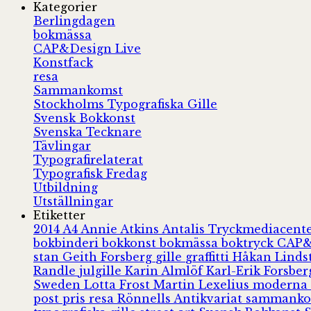
Kategorier
Berlingdagen
bokmässa
CAP&Design Live
Konstfack
resa
Sammankomst
Stockholms Typografiska Gille
Svensk Bokkonst
Svenska Tecknare
Tävlingar
Typografirelaterat
Typografisk Fredag
Utbildning
Utställningar
Etiketter
2014
A4
Annie Atkins
Antalis Tryckmediacent
bokbinderi
bokkonst
bokmässa
boktryck
CAP&
stan
Geith Forsberg
gille
graffitti
Håkan Lind
Randle
julgille
Karin Almlöf
Karl-Erik Forsbe
Sweden
Lotta Frost
Martin Lexelius
moderna
post
pris
resa
Rönnells Antikvariat
sammank