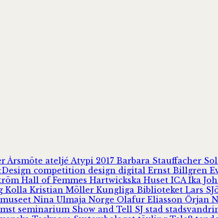
er
Årsmöte
ateljé
Atypi 2017
Barbara Stauffacher S
Design
competition
design
digital
Ernst Billgren
E
ström
Hall of Femmes
Hartwickska Huset
ICA
Ika Jo
rg
Kolla
Kristian Möller
Kungliga Biblioteket
Lars S
 museet
Nina Ulmaja
Norge
Olafur Eliasson
Örjan 
omst
seminarium
Show and Tell
SJ
stad
stadsvandr