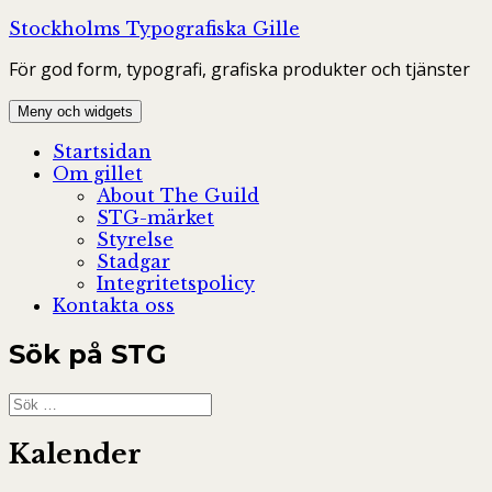
Hoppa
Stockholms Typografiska Gille
till
För god form, typografi, grafiska produkter och tjänster
innehåll
Meny och widgets
Startsidan
Om gillet
About The Guild
STG-märket
Styrelse
Stadgar
Integritetspolicy
Kontakta oss
Sök på STG
Sök
efter:
Kalender