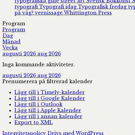
typografiska gille
street art
Svensk Bokkonst
typografi
Typografi idag
Typografisk fredag
ty
på väg?
vernissage
Whittington Press
Program
Program
Dag
Månad
Vecka
augusti 2026
aug 2026
Inga kommande aktiviteter.
augusti 2026
aug 2026
Prenumerera på filtrerad kalender
Lägg till i Timely-kalender
Lägg till i Google Kalender
Lägg till i Outlook
Lägg till i Apple Kalender
Lägg till i annan kalender
Export to XML
Integritetspolicy
Drivs med WordPress