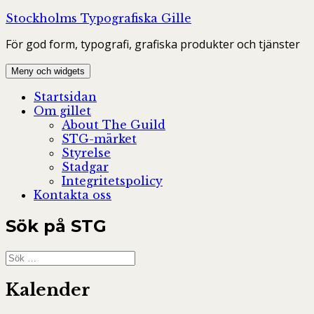
Hoppa
Stockholms Typografiska Gille
till
För god form, typografi, grafiska produkter och tjänster
innehåll
Meny och widgets
Startsidan
Om gillet
About The Guild
STG-märket
Styrelse
Stadgar
Integritetspolicy
Kontakta oss
Sök på STG
Sök
efter:
Kalender