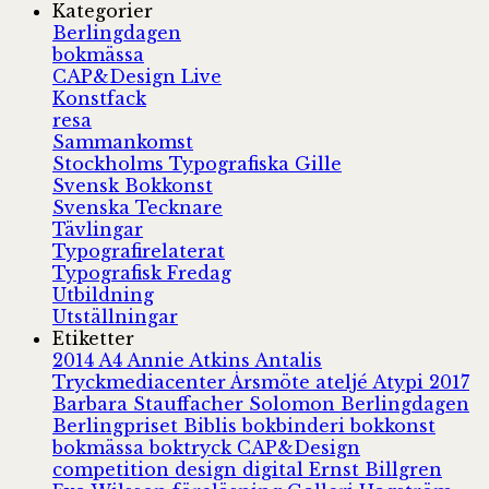
Kategorier
Berlingdagen
bokmässa
CAP&Design Live
Konstfack
resa
Sammankomst
Stockholms Typografiska Gille
Svensk Bokkonst
Svenska Tecknare
Tävlingar
Typografirelaterat
Typografisk Fredag
Utbildning
Utställningar
Etiketter
2014
A4
Annie Atkins
Antalis
Tryckmediacenter
Årsmöte
ateljé
Atypi 2017
Barbara Stauffacher Solomon
Berlingdagen
Berlingpriset
Biblis
bokbinderi
bokkonst
bokmässa
boktryck
CAP&Design
competition
design
digital
Ernst Billgren