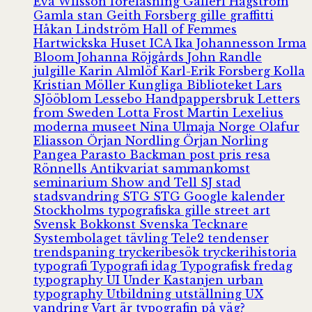
Eva Wilsson
föreläsning
Galleri Hagström
Gamla stan
Geith Forsberg
gille
graffitti
Håkan Lindström
Hall of Femmes
Hartwickska Huset
ICA
Ika Johannesson
Irma
Bloom
Johanna Röjgårds
John Randle
julgille
Karin Almlöf
Karl-Erik Forsberg
Kolla
Kristian Möller
Kungliga Biblioteket
Lars
SJööblom
Lessebo Handpappersbruk
Letters
from Sweden
Lotta Frost
Martin Lexelius
moderna museet
Nina Ulmaja
Norge
Olafur
Eliasson
Örjan Nordling
Örjan Norling
Pangea
Parasto Backman
post
pris
resa
Rönnells Antikvariat
sammankomst
seminarium
Show and Tell
SJ
stad
stadsvandring
STG
STG Google kalender
Stockholms typografiska gille
street art
Svensk Bokkonst
Svenska Tecknare
Systembolaget
tävling
Tele2
tendenser
trendspaning
tryckeribesök
tryckerihistoria
typografi
Typografi idag
Typografisk fredag
typography
UI
Under Kastanjen
urban
typography
Utbildning
utställning
UX
vandring
Vart är typografin på väg?